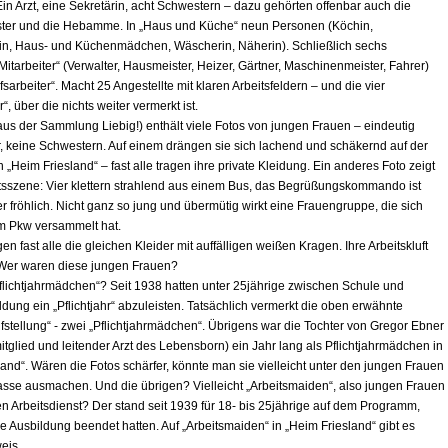
Ein Arzt, eine Sekretärin, acht Schwestern – dazu gehörten offenbar auch die
ter und die Hebamme. In „Haus und Küche“ neun Personen (Köchin,
in, Haus- und Küchenmädchen, Wäscherin, Näherin). Schließlich sechs
itarbeiter“ (Verwalter, Hausmeister, Heizer, Gärtner, Maschinenmeister, Fahrer)
lfsarbeiter“. Macht 25 Angestellte mit klaren Arbeitsfeldern – und die vier
r“, über die nichts weiter vermerkt ist.
aus der Sammlung Liebig!) enthält viele Fotos von jungen Frauen – eindeutig
r, keine Schwestern. Auf einem drängen sie sich lachend und schäkernd auf der
 „Heim Friesland“ – fast alle tragen ihre private Kleidung. Ein anderes Foto zeigt
tsszene: Vier klettern strahlend aus einem Bus, das Begrüßungskommando ist
r fröhlich. Nicht ganz so jung und übermütig wirkt eine Frauengruppe, die sich
m Pkw versammelt hat.
en fast alle die gleichen Kleider mit auffälligen weißen Kragen. Ihre Arbeitskluft
 Wer waren diese jungen Frauen?
„Pflichtjahrmädchen“? Seit 1938 hatten unter 25jährige zwischen Schule und
dung ein „Pflichtjahr“ abzuleisten. Tatsächlich vermerkt die oben erwähnte
fstellung“ - zwei „Pflichtjahrmädchen“. Übrigens war die Tochter von Gregor Ebner
tglied und leitender Arzt des Lebensborn) ein Jahr lang als Pflichtjahrmädchen in
and“. Wären die Fotos schärfer, könnte man sie vielleicht unter den jungen Frauen
rasse ausmachen. Und die übrigen? Vielleicht „Arbeitsmaiden“, also jungen Frauen
en Arbeitsdienst? Der stand seit 1939 für 18- bis 25jährige auf dem Programm,
e Ausbildung beendet hatten. Auf „Arbeitsmaiden“ in „Heim Friesland“ gibt es
eis.