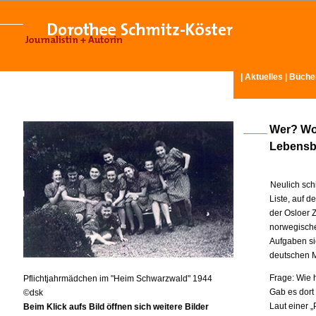
|
Aktuelles
|
Büche
Wer? Wo
Lebensbo
Neulich sch
Liste, auf d
der Osloer 
norwegische
Aufgaben sie
deutschen M
Frage: Wie 
Pflichtjahrmädchen im "Heim Schwarzwald" 1944
Gab es dort 
©dsk
Laut einer 
Beim Klick aufs Bild öffnen sich weitere Bilder