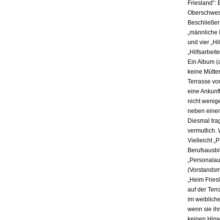
Friesland“: 
Oberschwes
Beschließer
„männliche M
und vier „Hi
„Hilfsarbeite
Ein Album (
keine Mütte
Terrasse von
eine Ankunf
nicht wenige
neben eine
Diesmal trag
vermutlich.
Vielleicht 
Berufsausbil
„Personalau
(Vorstandsmi
„Heim Friesl
auf der Ter
im weiblich
wenn sie ihr
keinen Hinw