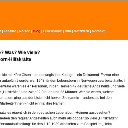
r
|
Feature
|
Reisen |
Blog
|
Lebensborn
|
Vita
|
Netzwerk
|
Kontakt
|
? Was? Wie viele?
rn-Hilfskräfte
ickte mir Kåre Olsen - ein norwegischer Kollege – ein Dokument. Es war eine
er aufgeführt wurde, wer 1943 für den Lebensborn in Norwegen gearbeitet hatte. In
Zentrale waren es 47 Personen, in den Heimen 47 deutsche Angestellte und viele
 „Hilfskräfte“, und zwar 92 Frauen und 23 Männer. Wer sie waren, welche
 hatten, ging aus der Liste nicht hervor. Sie nannte – anders als bei den
itarbeiterInnen - nicht einmal ihre Namen.
hatte es eigentlich in den deutschen Lebensborn-Heimen ausgesehen?
neben den regulär Angestellten auch mehr als doppelt so viele „Hilfskräfte“?
„Personalaufstellung“ für den 1.10.1939 arbeiteten zum Beispiel im „Heim