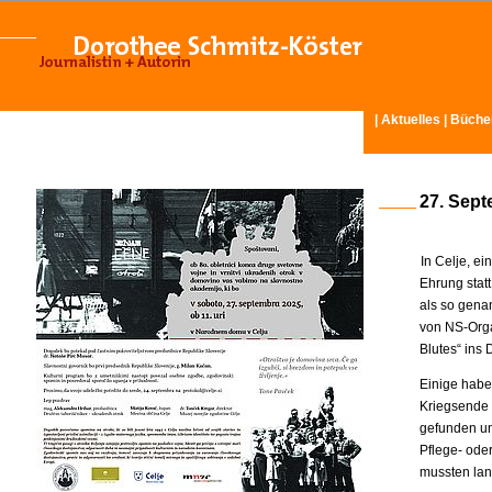
|
Aktuelles
|
Büche
27. Sept
In Celje, e
Ehrung stat
als so gena
von NS-Orga
Blutes“ ins
Einige habe
Kriegsende 
gefunden un
Pflege- ode
mussten lan