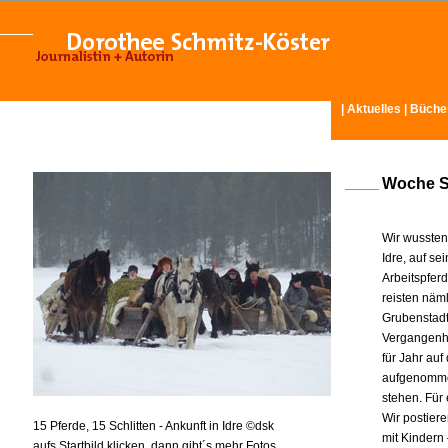
|
Aktuelles
|
Büche
Woche Se
Wir wussten
Idre, auf s
Arbeitspfer
reisten näm
Grubenstadt
Vergangenhe
für Jahr au
aufgenommen 
stehen. Für
Wir postiere
15 Pferde, 15 Schlitten - Ankunft in Idre ©dsk
mit Kindern
aufs Startbild klicken, dann gibt´s mehr Fotos