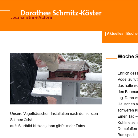
|
Aktuelles
|
Büche
Woche Se
Ehrlich gesa
Vögel zu füt
das hatte wa
den Baumark
lag. Denn v
Häuschen au
schweren Ki
Unsere Vogelhäuschen-Installation nach dem ersten
Einen Tag –
Schnee ©dsk
Kohlmeisen,
aufs Startbild klicken, dann gibt´s mehr Fotos
Dompfaffen i
Buntspecht 