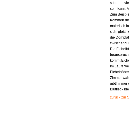
schreibe vie
sein kann. 
Zum Beispie
Kommen die 
malerisch in
sich, gleic
die Dompfaff
zwischendurc
Die Eichelhä
beanspruchen
kommt Eiche
Im Laufe wen
Eichelhäher
Zimmer wahr
gibt! Immer 
Blutfleck b
zurück zur S