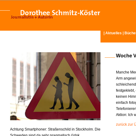
|
Aktuelles
|
Büche
Woche Vi
Manche Mens
Arm angewin
schleichend
festgeklebt
keinen Himm
einfach fot
Telefoniere
Aktion: Ich
zurück zur 
Achtung Smartphoner: Straßenschild in Stockholm. Die
Schweden sind da sehr pragmatisch ©dsk