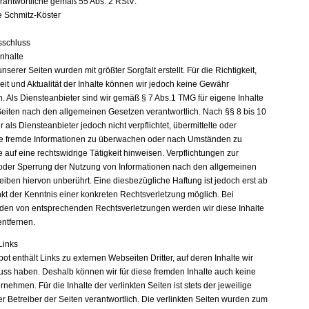
erantwortliche gemäß 55 Abs. 2 RStV:
e Schmitz-Köster
sschluss
Inhalte
unserer Seiten wurden mit größter Sorgfalt erstellt. Für die Richtigkeit,
eit und Aktualität der Inhalte können wir jedoch keine Gewähr
 Als Diensteanbieter sind wir gemäß § 7 Abs.1 TMG für eigene Inhalte
Seiten nach den allgemeinen Gesetzen verantwortlich. Nach §§ 8 bis 10
 als Diensteanbieter jedoch nicht verpflichtet, übermittelte oder
e fremde Informationen zu überwachen oder nach Umständen zu
e auf eine rechtswidrige Tätigkeit hinweisen. Verpflichtungen zur
oder Sperrung der Nutzung von Informationen nach den allgemeinen
eiben hiervon unberührt. Eine diesbezügliche Haftung ist jedoch erst ab
kt der Kenntnis einer konkreten Rechtsverletzung möglich. Bei
en von entsprechenden Rechtsverletzungen werden wir diese Inhalte
ntfernen.
Links
t enthält Links zu externen Webseiten Dritter, auf deren Inhalte wir
luss haben. Deshalb können wir für diese fremden Inhalte auch keine
ehmen. Für die Inhalte der verlinkten Seiten ist stets der jeweilige
r Betreiber der Seiten verantwortlich. Die verlinkten Seiten wurden zum