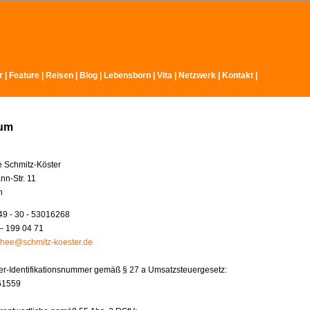
r
|
Feature
|
Reisen
|
Blog
|
Lebensborn
|
Vita
|
Netzwerk
|
Kontakt
|
sum
e Schmitz-Köster
nn-Str. 11
n
49 - 30 - 53016268
– 199 04 71
thee@schmitz-koester.de
r-Identifikationsnummer gemäß § 27 a Umsatzsteuergesetz:
61559