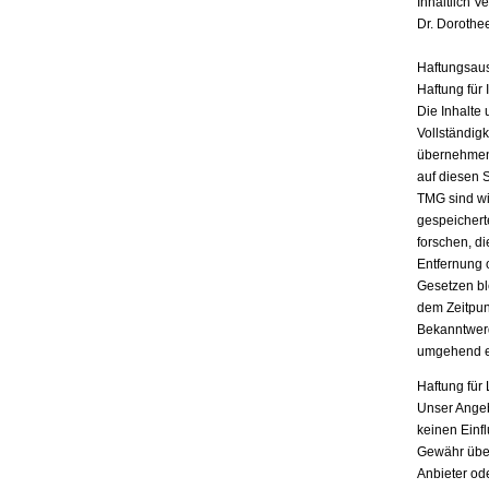
Inhaltlich V
Dr. Dorothe
Haftungsau
Haftung für 
Die Inhalte 
Vollständigk
übernehmen.
auf diesen 
TMG sind wir
gespeichert
forschen, di
Entfernung 
Gesetzen bl
dem Zeitpun
Bekanntwerd
umgehend e
Haftung für 
Unser Angebo
keinen Einf
Gewähr übern
Anbieter ode