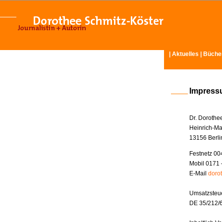
|
Aktuelles
|
Büche
Impres
Dr. Dorothe
Heinrich-Ma
13156 Berli
Festnetz 00
Mobil 0171 
E-Mail
doro
Umsatzsteue
DE 35/212/