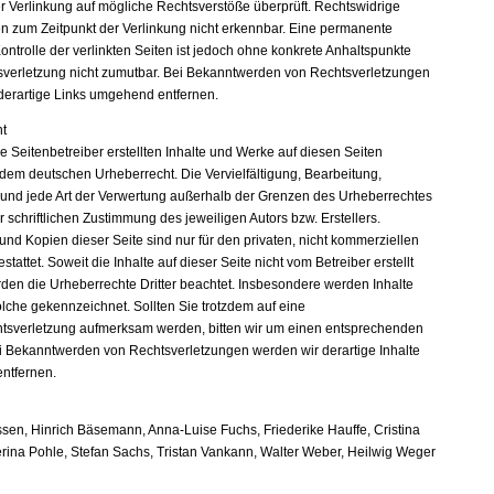
er Verlinkung auf mögliche Rechtsverstöße überprüft. Rechtswidrige
en zum Zeitpunkt der Verlinkung nicht erkennbar. Eine permanente
Kontrolle der verlinkten Seiten ist jedoch ohne konkrete Anhaltspunkte
sverletzung nicht zumutbar. Bei Bekanntwerden von Rechtsverletzungen
derartige Links umgehend entfernen.
t
e Seitenbetreiber erstellten Inhalte und Werke auf diesen Seiten
 dem deutschen Urheberrecht. Die Vervielfältigung, Bearbeitung,
 und jede Art der Verwertung außerhalb der Grenzen des Urheberrechtes
 schriftlichen Zustimmung des jeweiligen Autors bzw. Erstellers.
nd Kopien dieser Seite sind nur für den privaten, nicht kommerziellen
tattet. Soweit die Inhalte auf dieser Seite nicht vom Betreiber erstellt
den die Urheberrechte Dritter beachtet. Insbesondere werden Inhalte
solche gekennzeichnet. Sollten Sie trotzdem auf eine
tsverletzung aufmerksam werden, bitten wir um einen entsprechenden
i Bekanntwerden von Rechtsverletzungen werden wir derartige Inhalte
ntfernen.
sen, Hinrich Bäsemann, Anna-Luise Fuchs, Friederike Hauffe, Cristina
erina Pohle, Stefan Sachs, Tristan Vankann, Walter Weber, Heilwig Weger