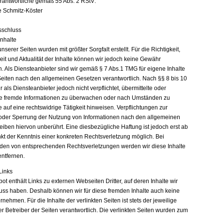
erantwortliche gemäß 55 Abs. 2 RStV:
e Schmitz-Köster
sschluss
Inhalte
unserer Seiten wurden mit größter Sorgfalt erstellt. Für die Richtigkeit,
eit und Aktualität der Inhalte können wir jedoch keine Gewähr
 Als Diensteanbieter sind wir gemäß § 7 Abs.1 TMG für eigene Inhalte
Seiten nach den allgemeinen Gesetzen verantwortlich. Nach §§ 8 bis 10
 als Diensteanbieter jedoch nicht verpflichtet, übermittelte oder
e fremde Informationen zu überwachen oder nach Umständen zu
e auf eine rechtswidrige Tätigkeit hinweisen. Verpflichtungen zur
oder Sperrung der Nutzung von Informationen nach den allgemeinen
eiben hiervon unberührt. Eine diesbezügliche Haftung ist jedoch erst ab
kt der Kenntnis einer konkreten Rechtsverletzung möglich. Bei
en von entsprechenden Rechtsverletzungen werden wir diese Inhalte
ntfernen.
Links
t enthält Links zu externen Webseiten Dritter, auf deren Inhalte wir
luss haben. Deshalb können wir für diese fremden Inhalte auch keine
ehmen. Für die Inhalte der verlinkten Seiten ist stets der jeweilige
r Betreiber der Seiten verantwortlich. Die verlinkten Seiten wurden zum