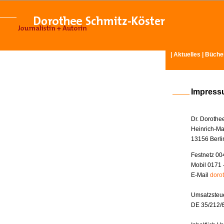
|
Aktuelles
|
Büche
Impres
Dr. Dorothe
Heinrich-Ma
13156 Berli
Festnetz 00
Mobil 0171 
E-Mail
doro
Umsatzsteue
DE 35/212/