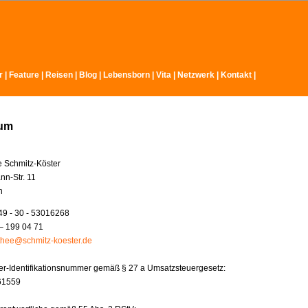
r
|
Feature
|
Reisen
|
Blog
|
Lebensborn
|
Vita
|
Netzwerk
|
Kontakt
|
sum
e Schmitz-Köster
nn-Str. 11
n
49 - 30 - 53016268
– 199 04 71
thee@schmitz-koester.de
r-Identifikationsnummer gemäß § 27 a Umsatzsteuergesetz:
61559