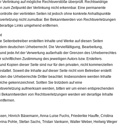
er Verlinkung auf mögliche Rechtsverstöße überprüft. Rechtswidrige
en zum Zeitpunkt der Verlinkung nicht erkennbar. Eine permanente
Kontrolle der verlinkten Seiten ist jedoch ohne konkrete Anhaltspunkte
sverletzung nicht zumutbar. Bei Bekanntwerden von Rechtsverletzungen
derartige Links umgehend entfernen.
t
e Seitenbetreiber erstellten Inhalte und Werke auf diesen Seiten
 dem deutschen Urheberrecht. Die Vervielfältigung, Bearbeitung,
 und jede Art der Verwertung außerhalb der Grenzen des Urheberrechtes
 schriftlichen Zustimmung des jeweiligen Autors bzw. Erstellers.
nd Kopien dieser Seite sind nur für den privaten, nicht kommerziellen
tattet. Soweit die Inhalte auf dieser Seite nicht vom Betreiber erstellt
den die Urheberrechte Dritter beachtet. Insbesondere werden Inhalte
solche gekennzeichnet. Sollten Sie trotzdem auf eine
tsverletzung aufmerksam werden, bitten wir um einen entsprechenden
i Bekanntwerden von Rechtsverletzungen werden wir derartige Inhalte
ntfernen.
sen, Hinrich Bäsemann, Anna-Luise Fuchs, Friederike Hauffe, Cristina
erina Pohle, Stefan Sachs, Tristan Vankann, Walter Weber, Heilwig Weger