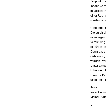
Zeitpunkt d
Inhalte war
inhaltliche 
einer Recht
werden wir 
Urheberrech
Die durch di
unterliegen
Verbreitung
bedürfen der
Downloads u
Gebrauch ges
wurden, wer
Dritter als 
Urheberrech
Hinweis. Be
umgehend e
Fotos
Peter Asmus
Molnar, Kat