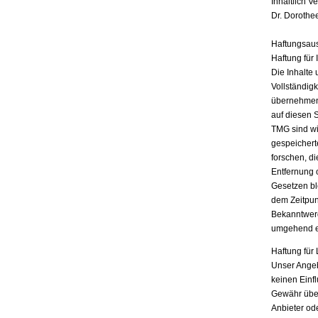
Inhaltlich V
Dr. Dorothe
Haftungsau
Haftung für 
Die Inhalte 
Vollständigk
übernehmen.
auf diesen 
TMG sind wir
gespeichert
forschen, di
Entfernung 
Gesetzen bl
dem Zeitpun
Bekanntwerd
umgehend e
Haftung für 
Unser Angebo
keinen Einf
Gewähr übern
Anbieter ode