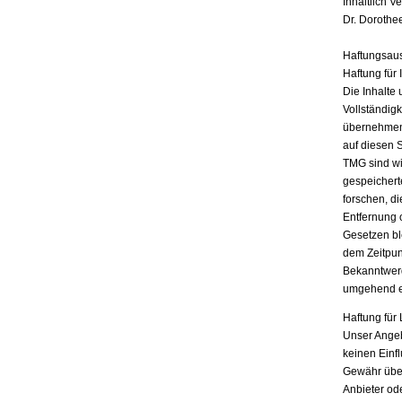
Inhaltlich V
Dr. Dorothe
Haftungsau
Haftung für 
Die Inhalte 
Vollständigk
übernehmen.
auf diesen 
TMG sind wir
gespeichert
forschen, di
Entfernung 
Gesetzen bl
dem Zeitpun
Bekanntwerd
umgehend e
Haftung für 
Unser Angebo
keinen Einf
Gewähr übern
Anbieter ode