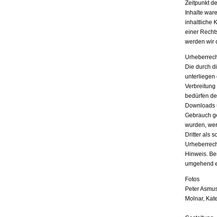
Zeitpunkt d
Inhalte war
inhaltliche 
einer Recht
werden wir 
Urheberrech
Die durch di
unterliegen
Verbreitung
bedürfen der
Downloads u
Gebrauch ges
wurden, wer
Dritter als 
Urheberrech
Hinweis. Be
umgehend e
Fotos
Peter Asmus
Molnar, Kat