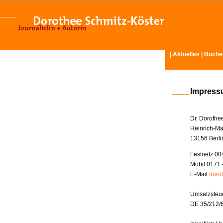
|
Aktuelles
|
Büche
Impres
Dr. Dorothe
Heinrich-Ma
13156 Berli
Festnetz 00
Mobil 0171 
E-Mail
doro
Umsatzsteue
DE 35/212/