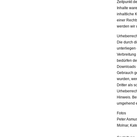
Zeitpunkt d
Inhalte war
inhaltliche 
einer Recht
werden wir 
Urheberrech
Die durch di
unterliegen
Verbreitung
bedürfen der
Downloads u
Gebrauch ges
wurden, wer
Dritter als 
Urheberrech
Hinweis. Be
umgehend e
Fotos
Peter Asmus
Molnar, Kat