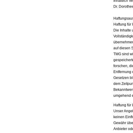
Inhaltlich V
Dr. Dorothe
Haftungsau
Haftung für 
Die Inhalte 
Vollständigk
übernehmen.
auf diesen 
TMG sind wir
gespeichert
forschen, di
Entfernung 
Gesetzen bl
dem Zeitpun
Bekanntwerd
umgehend e
Haftung für 
Unser Angebo
keinen Einf
Gewähr übern
Anbieter ode