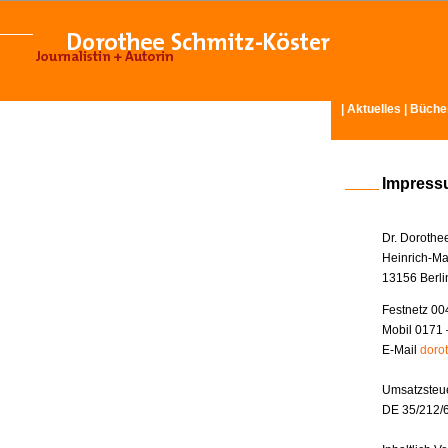
|
Aktuelles
|
Büche
Impres
Dr. Dorothe
Heinrich-Ma
13156 Berli
Festnetz 00
Mobil 0171 
E-Mail
doro
Umsatzsteue
DE 35/212/