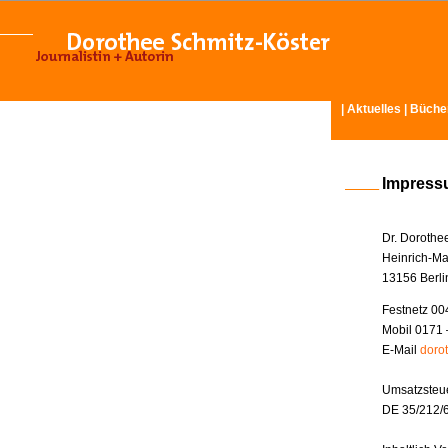
|
Aktuelles
|
Büche
Impres
Dr. Dorothe
Heinrich-Ma
13156 Berli
Festnetz 00
Mobil 0171 
E-Mail
doro
Umsatzsteue
DE 35/212/