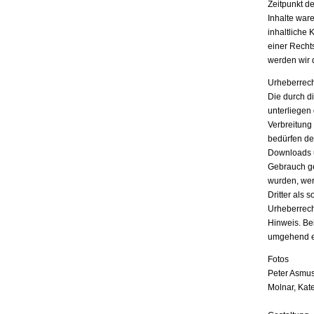
Zeitpunkt d
Inhalte war
inhaltliche 
einer Recht
werden wir 
Urheberrech
Die durch di
unterliegen
Verbreitung
bedürfen der
Downloads u
Gebrauch ges
wurden, wer
Dritter als 
Urheberrech
Hinweis. Be
umgehend e
Fotos
Peter Asmus
Molnar, Kat