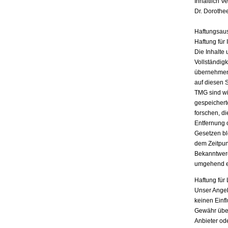
Inhaltlich V
Dr. Dorothe
Haftungsau
Haftung für 
Die Inhalte 
Vollständigk
übernehmen.
auf diesen 
TMG sind wir
gespeichert
forschen, di
Entfernung 
Gesetzen bl
dem Zeitpun
Bekanntwerd
umgehend e
Haftung für 
Unser Angebo
keinen Einf
Gewähr übern
Anbieter ode