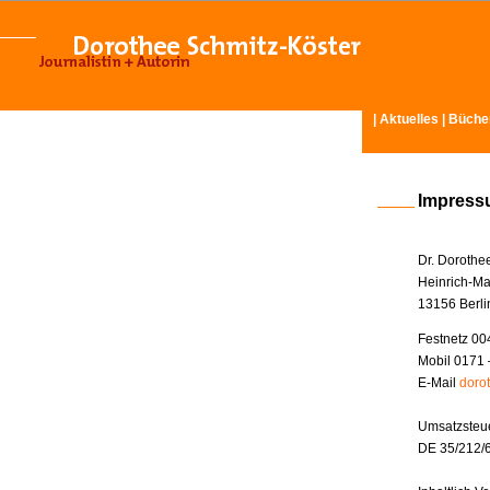
|
Aktuelles
|
Büche
Impres
Dr. Dorothe
Heinrich-Ma
13156 Berli
Festnetz 00
Mobil 0171 
E-Mail
doro
Umsatzsteue
DE 35/212/