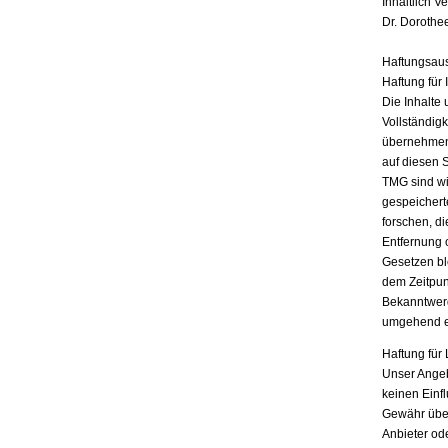
Inhaltlich V
Dr. Dorothe
Haftungsau
Haftung für 
Die Inhalte 
Vollständigk
übernehmen.
auf diesen 
TMG sind wir
gespeichert
forschen, di
Entfernung 
Gesetzen bl
dem Zeitpun
Bekanntwerd
umgehend e
Haftung für 
Unser Angebo
keinen Einf
Gewähr übern
Anbieter ode