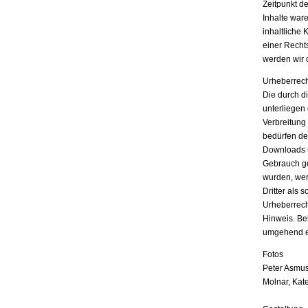
Zeitpunkt d
Inhalte war
inhaltliche 
einer Recht
werden wir 
Urheberrech
Die durch di
unterliegen
Verbreitung
bedürfen der
Downloads u
Gebrauch ges
wurden, wer
Dritter als 
Urheberrech
Hinweis. Be
umgehend e
Fotos
Peter Asmus
Molnar, Kat