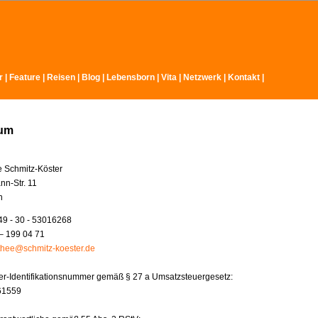
r
|
Feature
|
Reisen
|
Blog
|
Lebensborn
|
Vita
|
Netzwerk
|
Kontakt
|
sum
e Schmitz-Köster
nn-Str. 11
n
49 - 30 - 53016268
– 199 04 71
thee@schmitz-koester.de
r-Identifikationsnummer gemäß § 27 a Umsatzsteuergesetz:
61559