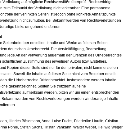
er Verlinkung auf mögliche Rechtsverstöße überprüft. Rechtswidrige
en zum Zeitpunkt der Verlinkung nicht erkennbar. Eine permanente
Kontrolle der verlinkten Seiten ist jedoch ohne konkrete Anhaltspunkte
sverletzung nicht zumutbar. Bei Bekanntwerden von Rechtsverletzungen
derartige Links umgehend entfernen.
t
e Seitenbetreiber erstellten Inhalte und Werke auf diesen Seiten
 dem deutschen Urheberrecht. Die Vervielfältigung, Bearbeitung,
 und jede Art der Verwertung außerhalb der Grenzen des Urheberrechtes
 schriftlichen Zustimmung des jeweiligen Autors bzw. Erstellers.
nd Kopien dieser Seite sind nur für den privaten, nicht kommerziellen
tattet. Soweit die Inhalte auf dieser Seite nicht vom Betreiber erstellt
den die Urheberrechte Dritter beachtet. Insbesondere werden Inhalte
solche gekennzeichnet. Sollten Sie trotzdem auf eine
tsverletzung aufmerksam werden, bitten wir um einen entsprechenden
i Bekanntwerden von Rechtsverletzungen werden wir derartige Inhalte
ntfernen.
sen, Hinrich Bäsemann, Anna-Luise Fuchs, Friederike Hauffe, Cristina
erina Pohle, Stefan Sachs, Tristan Vankann, Walter Weber, Heilwig Weger