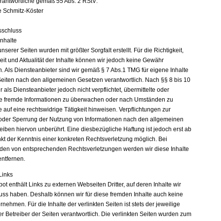
erantwortliche gemäß 55 Abs. 2 RStV:
e Schmitz-Köster
sschluss
Inhalte
unserer Seiten wurden mit größter Sorgfalt erstellt. Für die Richtigkeit,
eit und Aktualität der Inhalte können wir jedoch keine Gewähr
 Als Diensteanbieter sind wir gemäß § 7 Abs.1 TMG für eigene Inhalte
Seiten nach den allgemeinen Gesetzen verantwortlich. Nach §§ 8 bis 10
 als Diensteanbieter jedoch nicht verpflichtet, übermittelte oder
e fremde Informationen zu überwachen oder nach Umständen zu
e auf eine rechtswidrige Tätigkeit hinweisen. Verpflichtungen zur
oder Sperrung der Nutzung von Informationen nach den allgemeinen
eiben hiervon unberührt. Eine diesbezügliche Haftung ist jedoch erst ab
kt der Kenntnis einer konkreten Rechtsverletzung möglich. Bei
en von entsprechenden Rechtsverletzungen werden wir diese Inhalte
ntfernen.
Links
t enthält Links zu externen Webseiten Dritter, auf deren Inhalte wir
luss haben. Deshalb können wir für diese fremden Inhalte auch keine
ehmen. Für die Inhalte der verlinkten Seiten ist stets der jeweilige
r Betreiber der Seiten verantwortlich. Die verlinkten Seiten wurden zum