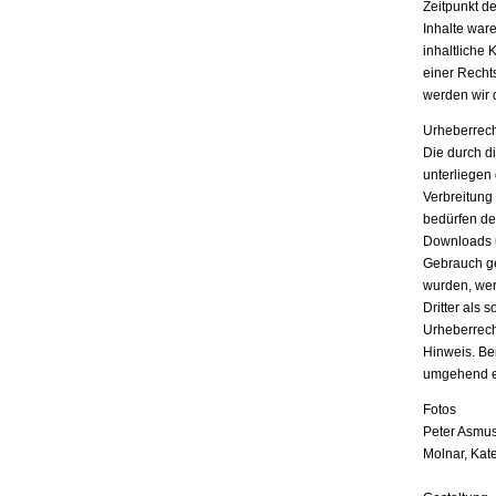
Zeitpunkt d
Inhalte war
inhaltliche 
einer Recht
werden wir 
Urheberrech
Die durch di
unterliegen
Verbreitung
bedürfen der
Downloads u
Gebrauch ges
wurden, wer
Dritter als 
Urheberrech
Hinweis. Be
umgehend e
Fotos
Peter Asmus
Molnar, Kat