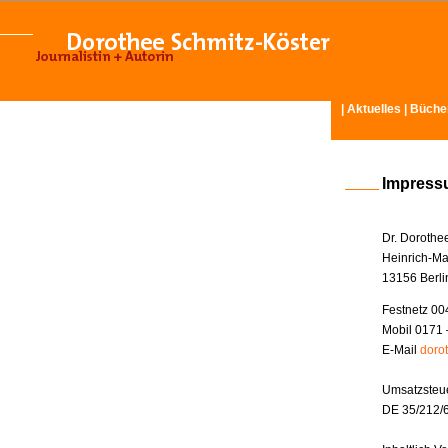
|
Aktuelles
|
Büche
Impres
Dr. Dorothe
Heinrich-Ma
13156 Berli
Festnetz 00
Mobil 0171 
E-Mail
doro
Umsatzsteue
DE 35/212/