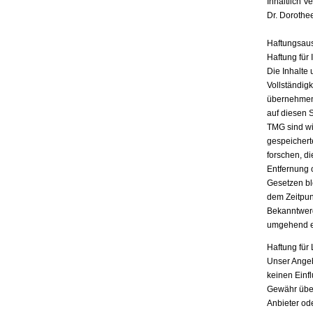
Inhaltlich V
Dr. Dorothe
Haftungsau
Haftung für 
Die Inhalte 
Vollständigk
übernehmen.
auf diesen 
TMG sind wir
gespeichert
forschen, di
Entfernung 
Gesetzen bl
dem Zeitpun
Bekanntwerd
umgehend e
Haftung für 
Unser Angebo
keinen Einf
Gewähr übern
Anbieter ode