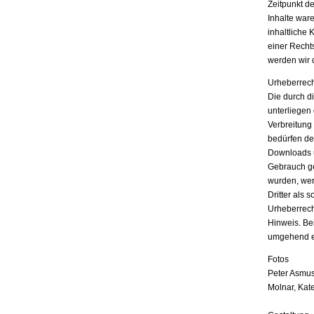
Zeitpunkt d
Inhalte war
inhaltliche 
einer Recht
werden wir 
Urheberrech
Die durch di
unterliegen
Verbreitung
bedürfen der
Downloads u
Gebrauch ges
wurden, wer
Dritter als 
Urheberrech
Hinweis. Be
umgehend e
Fotos
Peter Asmus
Molnar, Kat