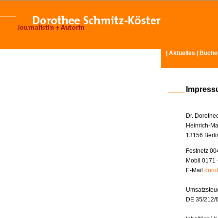
|
Aktuelles
|
Büche
Impres
Dr. Dorothe
Heinrich-Ma
13156 Berli
Festnetz 00
Mobil 0171 
E-Mail
doro
Umsatzsteue
DE 35/212/