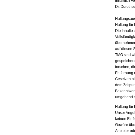
Inhaltlich V
Dr. Dorothe
Haftungsau
Haftung für 
Die Inhalte 
Vollständigk
übernehmen.
auf diesen 
TMG sind wir
gespeichert
forschen, di
Entfernung 
Gesetzen bl
dem Zeitpun
Bekanntwerd
umgehend e
Haftung für 
Unser Angebo
keinen Einf
Gewähr übern
Anbieter ode