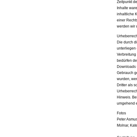
Zeitpunkt d
Inhalte war
inhaltliche 
einer Recht
werden wir 
Urheberrech
Die durch di
unterliegen
Verbreitung
bedürfen der
Downloads u
Gebrauch ges
wurden, wer
Dritter als 
Urheberrech
Hinweis. Be
umgehend e
Fotos
Peter Asmus
Molnar, Kat