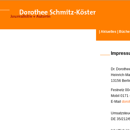
|
Aktuelles
|
Büche
Impres
Dr. Dorothe
Heinrich-Ma
13156 Berli
Festnetz 00
Mobil 0171 
E-Mail
doro
Umsatzsteue
DE 35/212/