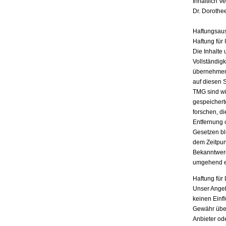
Inhaltlich V
Dr. Dorothe
Haftungsau
Haftung für 
Die Inhalte 
Vollständigk
übernehmen.
auf diesen 
TMG sind wir
gespeichert
forschen, di
Entfernung 
Gesetzen bl
dem Zeitpun
Bekanntwerd
umgehend e
Haftung für 
Unser Angebo
keinen Einf
Gewähr übern
Anbieter ode