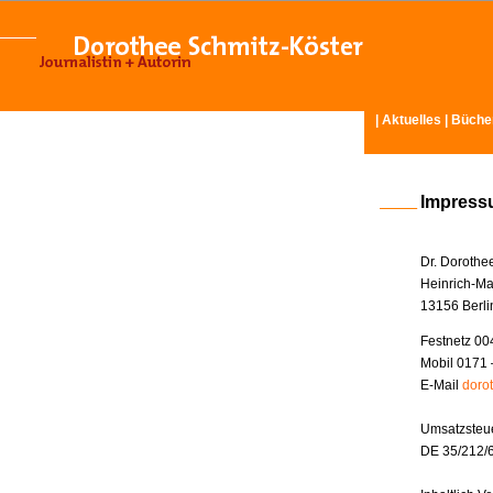
|
Aktuelles
|
Büche
Impres
Dr. Dorothe
Heinrich-Ma
13156 Berli
Festnetz 00
Mobil 0171 
E-Mail
doro
Umsatzsteue
DE 35/212/