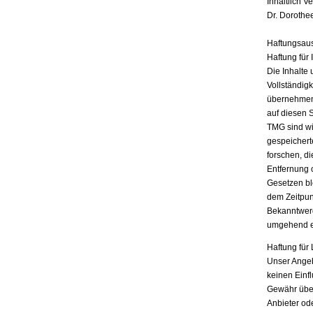
Inhaltlich V
Dr. Dorothe
Haftungsau
Haftung für 
Die Inhalte 
Vollständigk
übernehmen.
auf diesen 
TMG sind wir
gespeichert
forschen, di
Entfernung 
Gesetzen bl
dem Zeitpun
Bekanntwerd
umgehend e
Haftung für 
Unser Angebo
keinen Einf
Gewähr übern
Anbieter ode