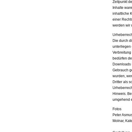
Zeitpunkt d
Inhalte war
inhaltliche 
einer Recht
werden wir 
Urheberrech
Die durch di
unterliegen
Verbreitung
bedürfen der
Downloads u
Gebrauch ges
wurden, wer
Dritter als 
Urheberrech
Hinweis. Be
umgehend e
Fotos
Peter Asmus
Molnar, Kat