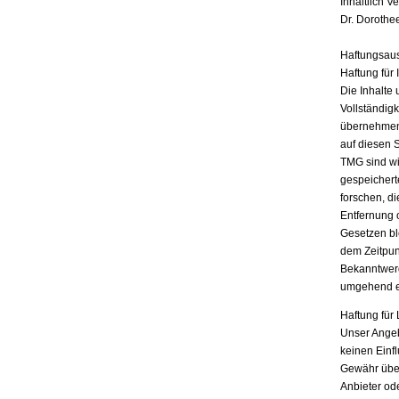
Inhaltlich V
Dr. Dorothe
Haftungsau
Haftung für 
Die Inhalte 
Vollständigk
übernehmen.
auf diesen 
TMG sind wir
gespeichert
forschen, di
Entfernung 
Gesetzen bl
dem Zeitpun
Bekanntwerd
umgehend e
Haftung für 
Unser Angebo
keinen Einf
Gewähr übern
Anbieter ode