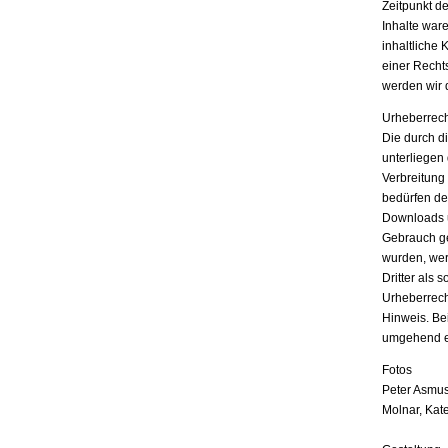
Zeitpunkt d
Inhalte war
inhaltliche 
einer Recht
werden wir 
Urheberrech
Die durch di
unterliegen
Verbreitung
bedürfen der
Downloads u
Gebrauch ges
wurden, wer
Dritter als 
Urheberrech
Hinweis. Be
umgehend e
Fotos
Peter Asmus
Molnar, Kat