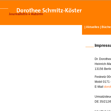
|
Aktuelles
|
Büche
Impres
Dr. Dorothe
Heinrich-Ma
13156 Berli
Festnetz 00
Mobil 0171 
E-Mail
doro
Umsatzsteue
DE 35/212/