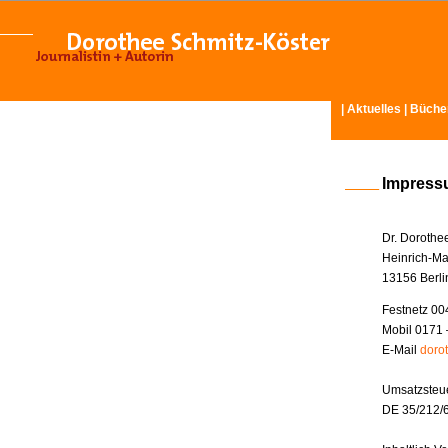
|
Aktuelles
|
Büche
Impres
Dr. Dorothe
Heinrich-Ma
13156 Berli
Festnetz 00
Mobil 0171 
E-Mail
doro
Umsatzsteue
DE 35/212/