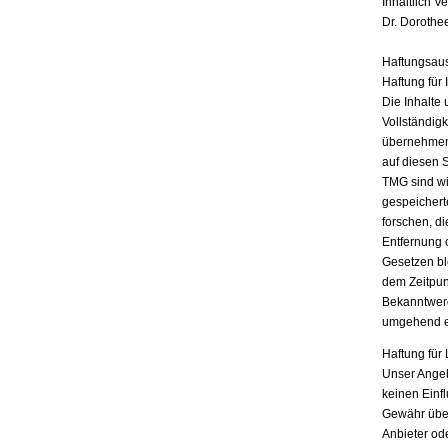
Inhaltlich V
Dr. Dorothe
Haftungsau
Haftung für 
Die Inhalte 
Vollständigk
übernehmen.
auf diesen 
TMG sind wir
gespeichert
forschen, di
Entfernung 
Gesetzen bl
dem Zeitpun
Bekanntwerd
umgehend e
Haftung für 
Unser Angebo
keinen Einf
Gewähr übern
Anbieter ode