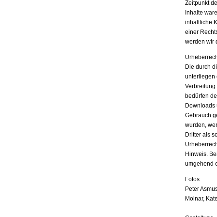
Zeitpunkt d
Inhalte war
inhaltliche 
einer Recht
werden wir 
Urheberrech
Die durch di
unterliegen
Verbreitung
bedürfen der
Downloads u
Gebrauch ges
wurden, wer
Dritter als 
Urheberrech
Hinweis. Be
umgehend e
Fotos
Peter Asmus
Molnar, Kat