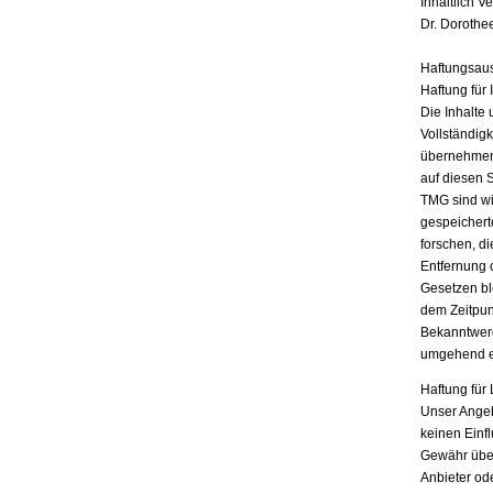
Inhaltlich V
Dr. Dorothe
Haftungsau
Haftung für 
Die Inhalte 
Vollständigk
übernehmen.
auf diesen 
TMG sind wir
gespeichert
forschen, di
Entfernung 
Gesetzen bl
dem Zeitpun
Bekanntwerd
umgehend e
Haftung für 
Unser Angebo
keinen Einf
Gewähr übern
Anbieter ode