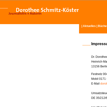
|
Aktuelles
|
Büche
Impres
Dr. Dorothe
Heinrich-Ma
13156 Berli
Festnetz 00
Mobil 0171 
E-Mail
doro
Umsatzsteue
DE 35/212/