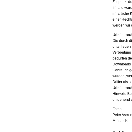
Zeitpunkt d
Inhalte war
inhaltliche 
einer Recht
werden wir 
Urheberrech
Die durch di
unterliegen
Verbreitung
bedürfen der
Downloads u
Gebrauch ges
wurden, wer
Dritter als 
Urheberrech
Hinweis. Be
umgehend e
Fotos
Peter Asmus
Molnar, Kat