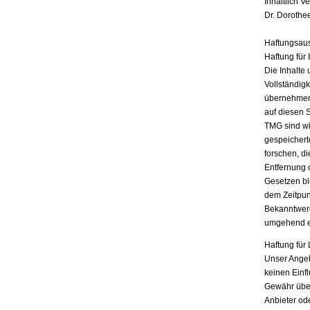
Inhaltlich V
Dr. Dorothe
Haftungsau
Haftung für 
Die Inhalte 
Vollständigk
übernehmen.
auf diesen 
TMG sind wir
gespeichert
forschen, di
Entfernung 
Gesetzen bl
dem Zeitpun
Bekanntwerd
umgehend e
Haftung für 
Unser Angebo
keinen Einf
Gewähr übern
Anbieter ode