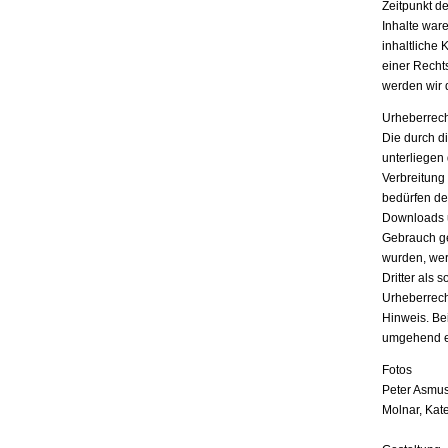
Zeitpunkt d
Inhalte war
inhaltliche 
einer Recht
werden wir 
Urheberrech
Die durch di
unterliegen
Verbreitung
bedürfen der
Downloads u
Gebrauch ges
wurden, wer
Dritter als 
Urheberrech
Hinweis. Be
umgehend e
Fotos
Peter Asmus
Molnar, Kat