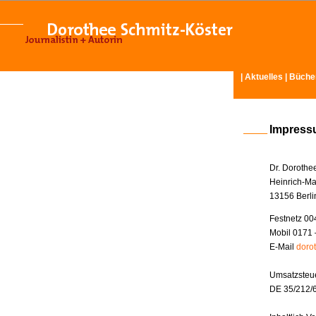
|
Aktuelles
|
Büche
Impres
Dr. Dorothe
Heinrich-Ma
13156 Berli
Festnetz 00
Mobil 0171 
E-Mail
doro
Umsatzsteue
DE 35/212/