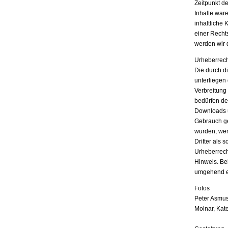
Zeitpunkt d
Inhalte war
inhaltliche 
einer Recht
werden wir 
Urheberrech
Die durch di
unterliegen
Verbreitung
bedürfen der
Downloads u
Gebrauch ges
wurden, wer
Dritter als 
Urheberrech
Hinweis. Be
umgehend e
Fotos
Peter Asmus
Molnar, Kat