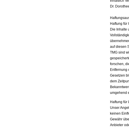
Inhaltlich V
Dr. Dorothe
Haftungsau
Haftung für 
Die Inhalte 
Vollständigk
übernehmen.
auf diesen 
TMG sind wir
gespeichert
forschen, di
Entfernung 
Gesetzen bl
dem Zeitpun
Bekanntwerd
umgehend e
Haftung für 
Unser Angebo
keinen Einf
Gewähr übern
Anbieter ode