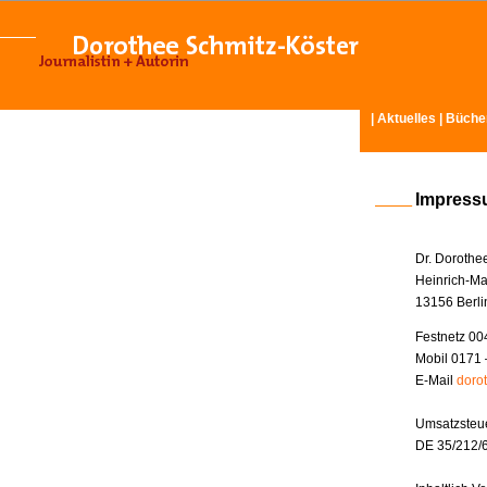
|
Aktuelles
|
Büche
Impres
Dr. Dorothe
Heinrich-Ma
13156 Berli
Festnetz 00
Mobil 0171 
E-Mail
doro
Umsatzsteue
DE 35/212/