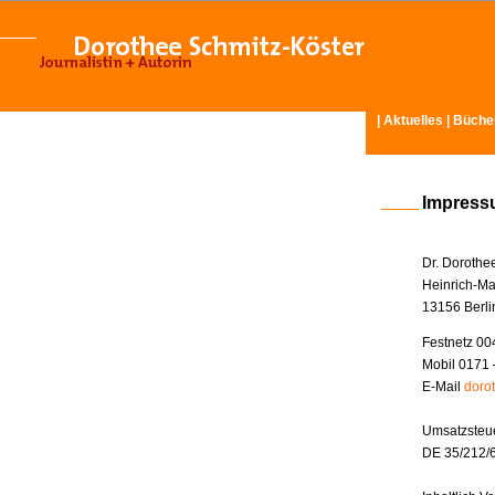
|
Aktuelles
|
Büche
Impres
Dr. Dorothe
Heinrich-Ma
13156 Berli
Festnetz 00
Mobil 0171 
E-Mail
doro
Umsatzsteue
DE 35/212/