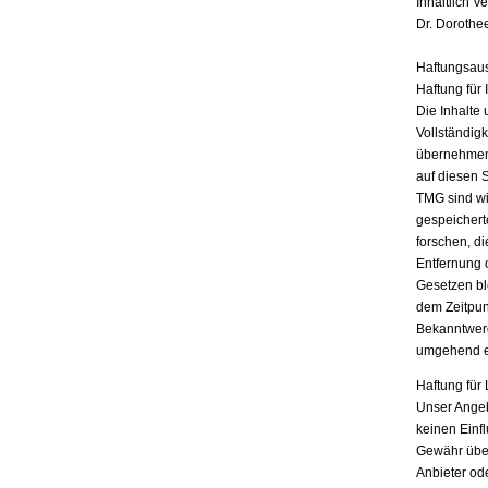
Inhaltlich V
Dr. Dorothe
Haftungsau
Haftung für 
Die Inhalte 
Vollständigk
übernehmen.
auf diesen 
TMG sind wir
gespeichert
forschen, di
Entfernung 
Gesetzen bl
dem Zeitpun
Bekanntwerd
umgehend e
Haftung für 
Unser Angebo
keinen Einf
Gewähr übern
Anbieter ode