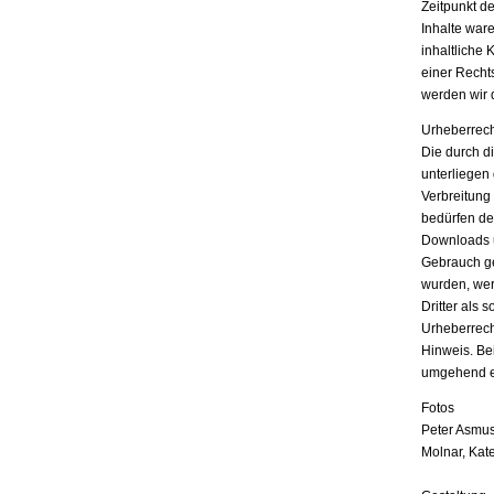
Zeitpunkt d
Inhalte war
inhaltliche 
einer Recht
werden wir 
Urheberrech
Die durch di
unterliegen
Verbreitung
bedürfen der
Downloads u
Gebrauch ges
wurden, wer
Dritter als 
Urheberrech
Hinweis. Be
umgehend e
Fotos
Peter Asmus
Molnar, Kat