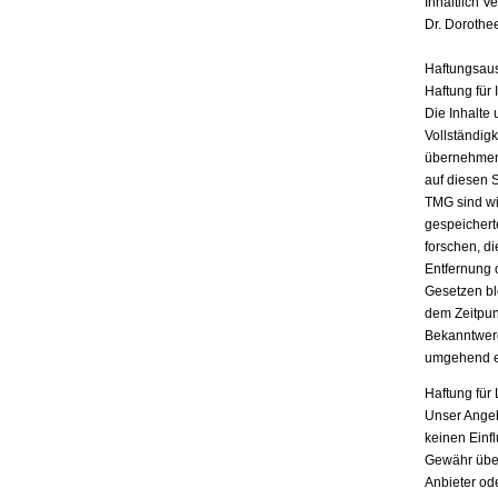
Inhaltlich V
Dr. Dorothe
Haftungsau
Haftung für 
Die Inhalte 
Vollständigk
übernehmen.
auf diesen 
TMG sind wir
gespeichert
forschen, di
Entfernung 
Gesetzen bl
dem Zeitpun
Bekanntwerd
umgehend e
Haftung für 
Unser Angebo
keinen Einf
Gewähr übern
Anbieter ode