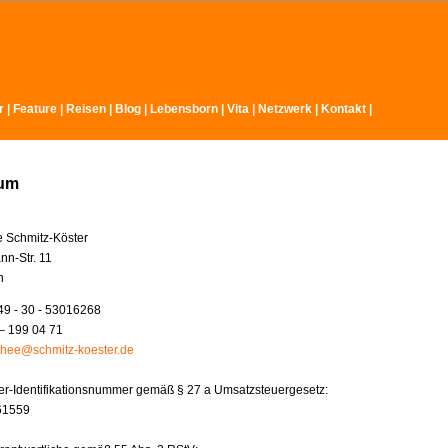
r
|
Feature
|
Reisen
|
Blog
|
Lebensborn
|
Vita
|
Netzwerk
|
Kontakt
|
sum
e Schmitz-Köster
nn-Str. 11
n
49 - 30 - 53016268
– 199 04 71
thee@schmitz-koester.de
r-Identifikationsnummer gemäß § 27 a Umsatzsteuergesetz:
61559