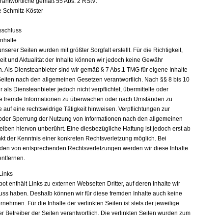
erantwortliche gemäß 55 Abs. 2 RStV:
e Schmitz-Köster
sschluss
Inhalte
unserer Seiten wurden mit größter Sorgfalt erstellt. Für die Richtigkeit,
eit und Aktualität der Inhalte können wir jedoch keine Gewähr
 Als Diensteanbieter sind wir gemäß § 7 Abs.1 TMG für eigene Inhalte
Seiten nach den allgemeinen Gesetzen verantwortlich. Nach §§ 8 bis 10
 als Diensteanbieter jedoch nicht verpflichtet, übermittelte oder
e fremde Informationen zu überwachen oder nach Umständen zu
e auf eine rechtswidrige Tätigkeit hinweisen. Verpflichtungen zur
oder Sperrung der Nutzung von Informationen nach den allgemeinen
eiben hiervon unberührt. Eine diesbezügliche Haftung ist jedoch erst ab
kt der Kenntnis einer konkreten Rechtsverletzung möglich. Bei
en von entsprechenden Rechtsverletzungen werden wir diese Inhalte
ntfernen.
Links
t enthält Links zu externen Webseiten Dritter, auf deren Inhalte wir
luss haben. Deshalb können wir für diese fremden Inhalte auch keine
ehmen. Für die Inhalte der verlinkten Seiten ist stets der jeweilige
r Betreiber der Seiten verantwortlich. Die verlinkten Seiten wurden zum