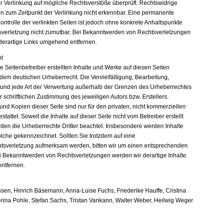
er Verlinkung auf mögliche Rechtsverstöße überprüft. Rechtswidrige
en zum Zeitpunkt der Verlinkung nicht erkennbar. Eine permanente
Kontrolle der verlinkten Seiten ist jedoch ohne konkrete Anhaltspunkte
sverletzung nicht zumutbar. Bei Bekanntwerden von Rechtsverletzungen
derartige Links umgehend entfernen.
t
e Seitenbetreiber erstellten Inhalte und Werke auf diesen Seiten
 dem deutschen Urheberrecht. Die Vervielfältigung, Bearbeitung,
 und jede Art der Verwertung außerhalb der Grenzen des Urheberrechtes
 schriftlichen Zustimmung des jeweiligen Autors bzw. Erstellers.
nd Kopien dieser Seite sind nur für den privaten, nicht kommerziellen
tattet. Soweit die Inhalte auf dieser Seite nicht vom Betreiber erstellt
den die Urheberrechte Dritter beachtet. Insbesondere werden Inhalte
solche gekennzeichnet. Sollten Sie trotzdem auf eine
tsverletzung aufmerksam werden, bitten wir um einen entsprechenden
i Bekanntwerden von Rechtsverletzungen werden wir derartige Inhalte
ntfernen.
sen, Hinrich Bäsemann, Anna-Luise Fuchs, Friederike Hauffe, Cristina
erina Pohle, Stefan Sachs, Tristan Vankann, Walter Weber, Heilwig Weger