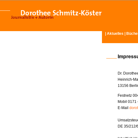
|
Aktuelles
|
Büche
Impres
Dr. Dorothe
Heinrich-Ma
13156 Berli
Festnetz 00
Mobil 0171 
E-Mail
doro
Umsatzsteue
DE 35/212/