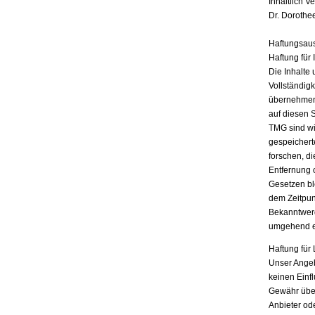
Inhaltlich V
Dr. Dorothe
Haftungsau
Haftung für 
Die Inhalte 
Vollständigk
übernehmen.
auf diesen 
TMG sind wir
gespeichert
forschen, di
Entfernung 
Gesetzen bl
dem Zeitpun
Bekanntwerd
umgehend e
Haftung für 
Unser Angebo
keinen Einf
Gewähr übern
Anbieter ode