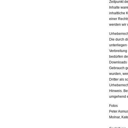
Zeitpunkt d
Inhalte war
inhaltliche 
einer Recht
werden wir 
Urheberrech
Die durch di
unterliegen
Verbreitung
bedürfen der
Downloads u
Gebrauch ges
wurden, wer
Dritter als 
Urheberrech
Hinweis. Be
umgehend e
Fotos
Peter Asmus
Molnar, Kat