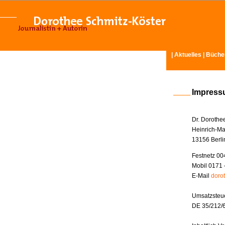
|
Aktuelles
|
Büche
Impres
Dr. Dorothe
Heinrich-Ma
13156 Berli
Festnetz 00
Mobil 0171 
E-Mail
doro
Umsatzsteue
DE 35/212/