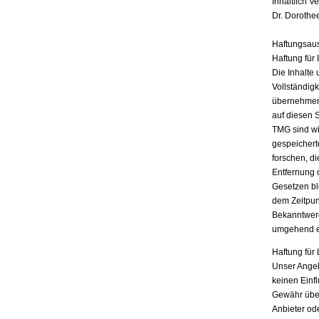
Inhaltlich V
Dr. Dorothe
Haftungsau
Haftung für 
Die Inhalte 
Vollständigk
übernehmen.
auf diesen 
TMG sind wir
gespeichert
forschen, di
Entfernung 
Gesetzen bl
dem Zeitpun
Bekanntwerd
umgehend e
Haftung für 
Unser Angebo
keinen Einf
Gewähr übern
Anbieter ode