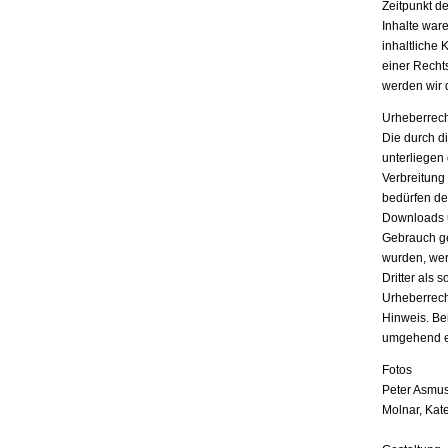
Zeitpunkt d
Inhalte war
inhaltliche 
einer Recht
werden wir 
Urheberrech
Die durch di
unterliegen
Verbreitung
bedürfen der
Downloads u
Gebrauch ges
wurden, wer
Dritter als 
Urheberrech
Hinweis. Be
umgehend e
Fotos
Peter Asmus
Molnar, Kat