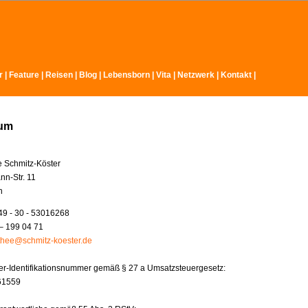
r
|
Feature
|
Reisen
|
Blog
|
Lebensborn
|
Vita
|
Netzwerk
|
Kontakt
|
sum
e Schmitz-Köster
nn-Str. 11
n
49 - 30 - 53016268
– 199 04 71
thee@schmitz-koester.de
r-Identifikationsnummer gemäß § 27 a Umsatzsteuergesetz:
61559