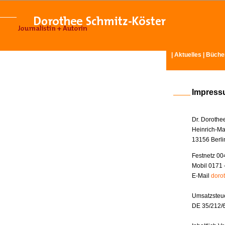
|
Aktuelles
|
Büche
Impres
Dr. Dorothe
Heinrich-Ma
13156 Berli
Festnetz 00
Mobil 0171 
E-Mail
doro
Umsatzsteue
DE 35/212/