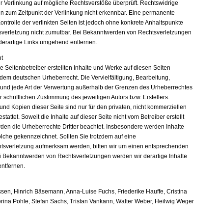
er Verlinkung auf mögliche Rechtsverstöße überprüft. Rechtswidrige
en zum Zeitpunkt der Verlinkung nicht erkennbar. Eine permanente
Kontrolle der verlinkten Seiten ist jedoch ohne konkrete Anhaltspunkte
sverletzung nicht zumutbar. Bei Bekanntwerden von Rechtsverletzungen
derartige Links umgehend entfernen.
t
e Seitenbetreiber erstellten Inhalte und Werke auf diesen Seiten
 dem deutschen Urheberrecht. Die Vervielfältigung, Bearbeitung,
 und jede Art der Verwertung außerhalb der Grenzen des Urheberrechtes
 schriftlichen Zustimmung des jeweiligen Autors bzw. Erstellers.
nd Kopien dieser Seite sind nur für den privaten, nicht kommerziellen
tattet. Soweit die Inhalte auf dieser Seite nicht vom Betreiber erstellt
den die Urheberrechte Dritter beachtet. Insbesondere werden Inhalte
solche gekennzeichnet. Sollten Sie trotzdem auf eine
tsverletzung aufmerksam werden, bitten wir um einen entsprechenden
i Bekanntwerden von Rechtsverletzungen werden wir derartige Inhalte
ntfernen.
sen, Hinrich Bäsemann, Anna-Luise Fuchs, Friederike Hauffe, Cristina
erina Pohle, Stefan Sachs, Tristan Vankann, Walter Weber, Heilwig Weger