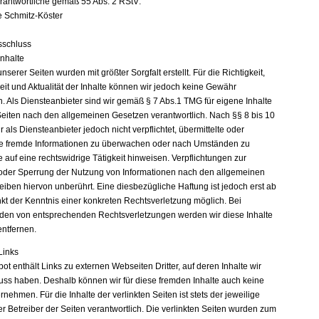
erantwortliche gemäß 55 Abs. 2 RStV:
e Schmitz-Köster
sschluss
Inhalte
unserer Seiten wurden mit größter Sorgfalt erstellt. Für die Richtigkeit,
eit und Aktualität der Inhalte können wir jedoch keine Gewähr
 Als Diensteanbieter sind wir gemäß § 7 Abs.1 TMG für eigene Inhalte
Seiten nach den allgemeinen Gesetzen verantwortlich. Nach §§ 8 bis 10
 als Diensteanbieter jedoch nicht verpflichtet, übermittelte oder
e fremde Informationen zu überwachen oder nach Umständen zu
e auf eine rechtswidrige Tätigkeit hinweisen. Verpflichtungen zur
oder Sperrung der Nutzung von Informationen nach den allgemeinen
eiben hiervon unberührt. Eine diesbezügliche Haftung ist jedoch erst ab
kt der Kenntnis einer konkreten Rechtsverletzung möglich. Bei
en von entsprechenden Rechtsverletzungen werden wir diese Inhalte
ntfernen.
Links
t enthält Links zu externen Webseiten Dritter, auf deren Inhalte wir
luss haben. Deshalb können wir für diese fremden Inhalte auch keine
ehmen. Für die Inhalte der verlinkten Seiten ist stets der jeweilige
r Betreiber der Seiten verantwortlich. Die verlinkten Seiten wurden zum