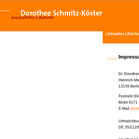
|
Aktuelles
|
Büche
Impres
Dr. Dorothe
Heinrich-Ma
13156 Berli
Festnetz 00
Mobil 0171 
E-Mail
doro
Umsatzsteue
DE 35/212/