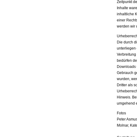
Zeitpunkt d
Inhalte war
inhaltliche 
einer Recht
werden wir 
Urheberrech
Die durch di
unterliegen
Verbreitung
bedürfen der
Downloads u
Gebrauch ges
wurden, wer
Dritter als 
Urheberrech
Hinweis. Be
umgehend e
Fotos
Peter Asmus
Molnar, Kat