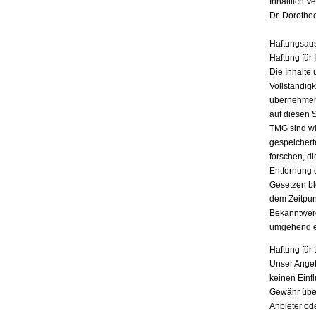
Inhaltlich V
Dr. Dorothe
Haftungsau
Haftung für 
Die Inhalte 
Vollständigk
übernehmen.
auf diesen 
TMG sind wir
gespeichert
forschen, di
Entfernung 
Gesetzen bl
dem Zeitpun
Bekanntwerd
umgehend e
Haftung für 
Unser Angebo
keinen Einf
Gewähr übern
Anbieter ode