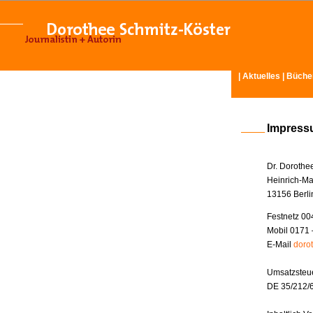
|
Aktuelles
|
Büche
Impres
Dr. Dorothe
Heinrich-Ma
13156 Berli
Festnetz 00
Mobil 0171 
E-Mail
doro
Umsatzsteue
DE 35/212/