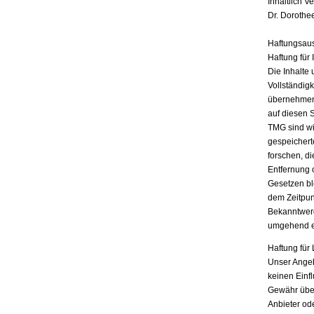
Inhaltlich V
Dr. Dorothe
Haftungsau
Haftung für 
Die Inhalte 
Vollständigk
übernehmen.
auf diesen 
TMG sind wir
gespeichert
forschen, di
Entfernung 
Gesetzen bl
dem Zeitpun
Bekanntwerd
umgehend e
Haftung für 
Unser Angebo
keinen Einf
Gewähr übern
Anbieter ode