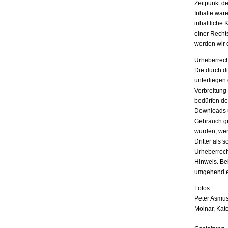
Zeitpunkt d
Inhalte war
inhaltliche 
einer Recht
werden wir 
Urheberrech
Die durch di
unterliegen
Verbreitung
bedürfen der
Downloads u
Gebrauch ges
wurden, wer
Dritter als 
Urheberrech
Hinweis. Be
umgehend e
Fotos
Peter Asmus
Molnar, Kat