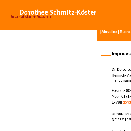
|
Aktuelles
|
Büche
Impres
Dr. Dorothe
Heinrich-Ma
13156 Berli
Festnetz 00
Mobil 0171 
E-Mail
doro
Umsatzsteue
DE 35/212/