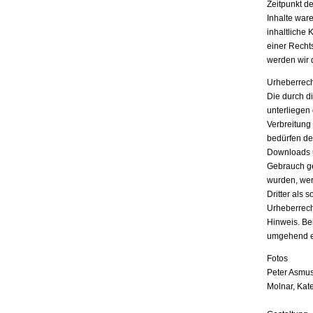
Zeitpunkt d
Inhalte war
inhaltliche 
einer Recht
werden wir 
Urheberrech
Die durch di
unterliegen
Verbreitung
bedürfen der
Downloads u
Gebrauch ges
wurden, wer
Dritter als 
Urheberrech
Hinweis. Be
umgehend e
Fotos
Peter Asmus
Molnar, Kat