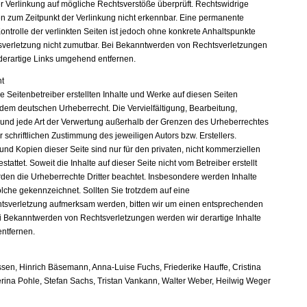
er Verlinkung auf mögliche Rechtsverstöße überprüft. Rechtswidrige
en zum Zeitpunkt der Verlinkung nicht erkennbar. Eine permanente
Kontrolle der verlinkten Seiten ist jedoch ohne konkrete Anhaltspunkte
sverletzung nicht zumutbar. Bei Bekanntwerden von Rechtsverletzungen
derartige Links umgehend entfernen.
t
e Seitenbetreiber erstellten Inhalte und Werke auf diesen Seiten
 dem deutschen Urheberrecht. Die Vervielfältigung, Bearbeitung,
 und jede Art der Verwertung außerhalb der Grenzen des Urheberrechtes
 schriftlichen Zustimmung des jeweiligen Autors bzw. Erstellers.
nd Kopien dieser Seite sind nur für den privaten, nicht kommerziellen
tattet. Soweit die Inhalte auf dieser Seite nicht vom Betreiber erstellt
den die Urheberrechte Dritter beachtet. Insbesondere werden Inhalte
solche gekennzeichnet. Sollten Sie trotzdem auf eine
tsverletzung aufmerksam werden, bitten wir um einen entsprechenden
i Bekanntwerden von Rechtsverletzungen werden wir derartige Inhalte
ntfernen.
sen, Hinrich Bäsemann, Anna-Luise Fuchs, Friederike Hauffe, Cristina
erina Pohle, Stefan Sachs, Tristan Vankann, Walter Weber, Heilwig Weger