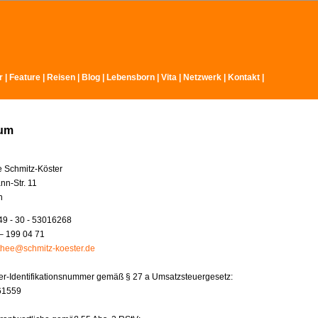
r
|
Feature
|
Reisen
|
Blog
|
Lebensborn
|
Vita
|
Netzwerk
|
Kontakt
|
sum
e Schmitz-Köster
nn-Str. 11
n
49 - 30 - 53016268
– 199 04 71
thee@schmitz-koester.de
r-Identifikationsnummer gemäß § 27 a Umsatzsteuergesetz:
61559