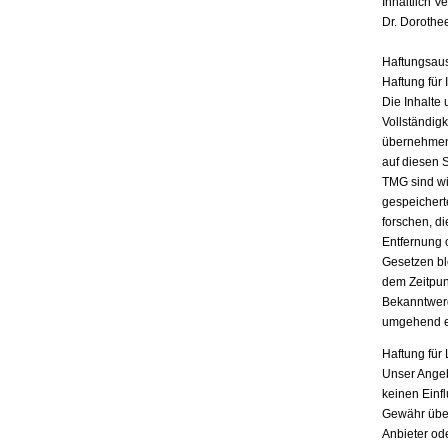
Inhaltlich V
Dr. Dorothe
Haftungsau
Haftung für 
Die Inhalte 
Vollständigk
übernehmen.
auf diesen 
TMG sind wir
gespeichert
forschen, di
Entfernung 
Gesetzen bl
dem Zeitpun
Bekanntwerd
umgehend e
Haftung für 
Unser Angebo
keinen Einf
Gewähr übern
Anbieter ode