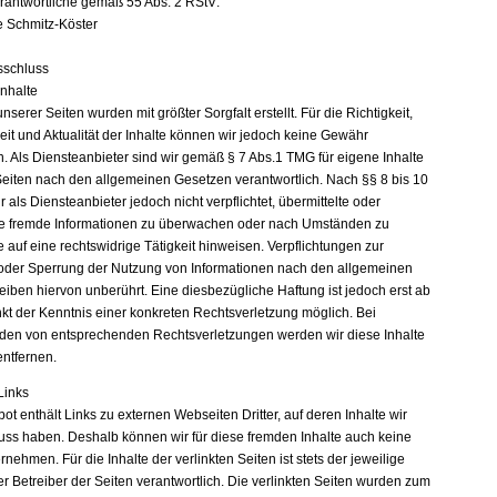
erantwortliche gemäß 55 Abs. 2 RStV:
e Schmitz-Köster
sschluss
Inhalte
unserer Seiten wurden mit größter Sorgfalt erstellt. Für die Richtigkeit,
eit und Aktualität der Inhalte können wir jedoch keine Gewähr
 Als Diensteanbieter sind wir gemäß § 7 Abs.1 TMG für eigene Inhalte
Seiten nach den allgemeinen Gesetzen verantwortlich. Nach §§ 8 bis 10
 als Diensteanbieter jedoch nicht verpflichtet, übermittelte oder
e fremde Informationen zu überwachen oder nach Umständen zu
e auf eine rechtswidrige Tätigkeit hinweisen. Verpflichtungen zur
oder Sperrung der Nutzung von Informationen nach den allgemeinen
eiben hiervon unberührt. Eine diesbezügliche Haftung ist jedoch erst ab
kt der Kenntnis einer konkreten Rechtsverletzung möglich. Bei
en von entsprechenden Rechtsverletzungen werden wir diese Inhalte
ntfernen.
Links
t enthält Links zu externen Webseiten Dritter, auf deren Inhalte wir
luss haben. Deshalb können wir für diese fremden Inhalte auch keine
ehmen. Für die Inhalte der verlinkten Seiten ist stets der jeweilige
r Betreiber der Seiten verantwortlich. Die verlinkten Seiten wurden zum