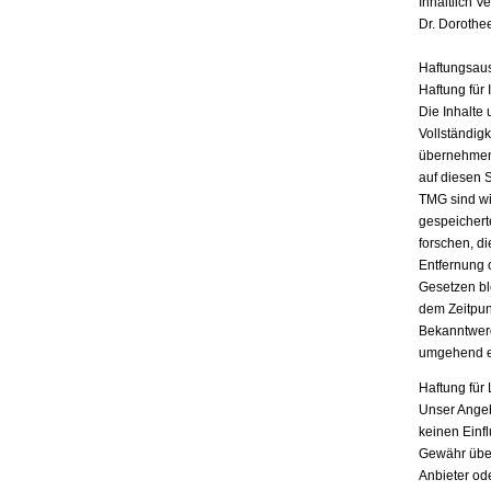
Inhaltlich V
Dr. Dorothe
Haftungsau
Haftung für 
Die Inhalte 
Vollständigk
übernehmen.
auf diesen 
TMG sind wir
gespeichert
forschen, di
Entfernung 
Gesetzen bl
dem Zeitpun
Bekanntwerd
umgehend e
Haftung für 
Unser Angebo
keinen Einf
Gewähr übern
Anbieter ode