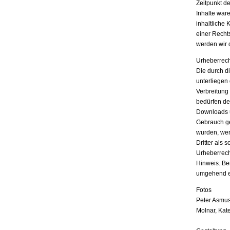
Zeitpunkt d
Inhalte war
inhaltliche 
einer Recht
werden wir 
Urheberrech
Die durch di
unterliegen
Verbreitung
bedürfen der
Downloads u
Gebrauch ges
wurden, wer
Dritter als 
Urheberrech
Hinweis. Be
umgehend e
Fotos
Peter Asmus
Molnar, Kat