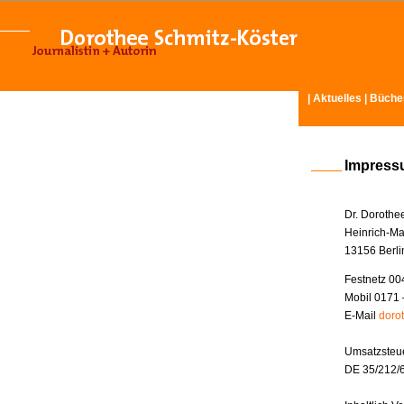
|
Aktuelles
|
Büche
Impres
Dr. Dorothe
Heinrich-Ma
13156 Berli
Festnetz 00
Mobil 0171 
E-Mail
doro
Umsatzsteue
DE 35/212/