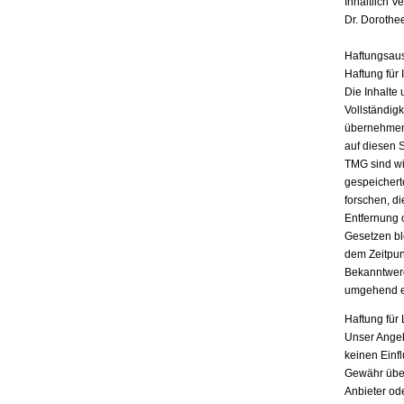
Inhaltlich V
Dr. Dorothe
Haftungsau
Haftung für 
Die Inhalte 
Vollständigk
übernehmen.
auf diesen 
TMG sind wir
gespeichert
forschen, di
Entfernung 
Gesetzen bl
dem Zeitpun
Bekanntwerd
umgehend e
Haftung für 
Unser Angebo
keinen Einf
Gewähr übern
Anbieter ode