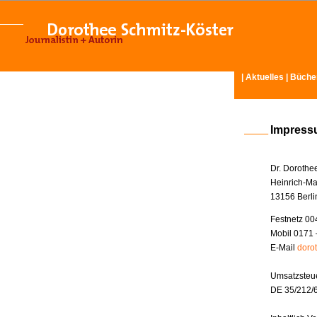
|
Aktuelles
|
Büche
Impres
Dr. Dorothe
Heinrich-Ma
13156 Berli
Festnetz 00
Mobil 0171 
E-Mail
doro
Umsatzsteue
DE 35/212/