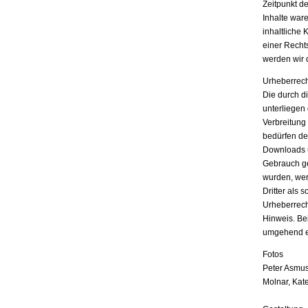
Zeitpunkt d
Inhalte war
inhaltliche 
einer Recht
werden wir 
Urheberrech
Die durch di
unterliegen
Verbreitung
bedürfen der
Downloads u
Gebrauch ges
wurden, wer
Dritter als 
Urheberrech
Hinweis. Be
umgehend e
Fotos
Peter Asmus
Molnar, Kat