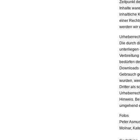
Zeitpunkt d
Inhalte war
inhaltliche 
einer Recht
werden wir 
Urheberrech
Die durch di
unterliegen
Verbreitung
bedürfen der
Downloads u
Gebrauch ges
wurden, wer
Dritter als 
Urheberrech
Hinweis. Be
umgehend e
Fotos
Peter Asmus
Molnar, Kat