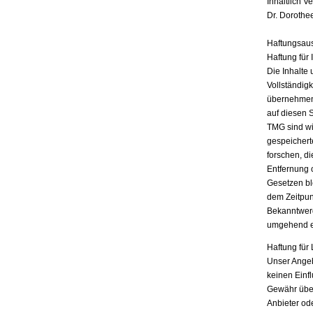
Inhaltlich V
Dr. Dorothe
Haftungsau
Haftung für 
Die Inhalte 
Vollständigk
übernehmen.
auf diesen 
TMG sind wir
gespeichert
forschen, di
Entfernung 
Gesetzen bl
dem Zeitpun
Bekanntwerd
umgehend e
Haftung für 
Unser Angebo
keinen Einf
Gewähr übern
Anbieter ode