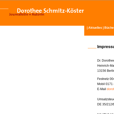
|
Aktuelles
|
Büche
Impres
Dr. Dorothe
Heinrich-Ma
13156 Berli
Festnetz 00
Mobil 0171 
E-Mail
doro
Umsatzsteue
DE 35/212/