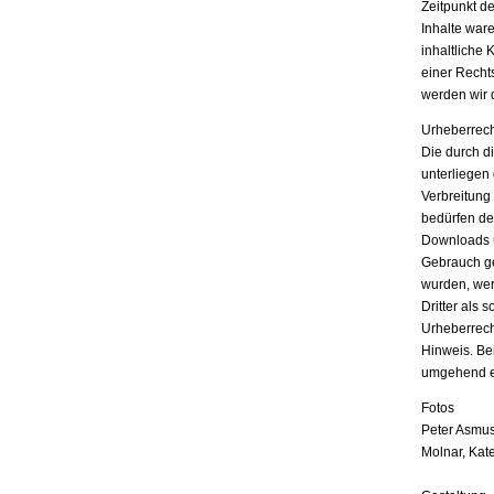
Zeitpunkt d
Inhalte war
inhaltliche 
einer Recht
werden wir 
Urheberrech
Die durch di
unterliegen
Verbreitung
bedürfen der
Downloads u
Gebrauch ges
wurden, wer
Dritter als 
Urheberrech
Hinweis. Be
umgehend e
Fotos
Peter Asmus
Molnar, Kat