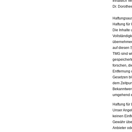
Inhaltlich V
Dr. Dorothe
Haftungsau
Haftung für 
Die Inhalte 
Vollständigk
übernehmen.
auf diesen 
TMG sind wir
gespeichert
forschen, di
Entfernung 
Gesetzen bl
dem Zeitpun
Bekanntwerd
umgehend e
Haftung für 
Unser Angebo
keinen Einf
Gewähr übern
Anbieter ode