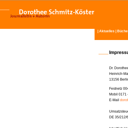
|
Aktuelles
|
Büche
Impres
Dr. Dorothe
Heinrich-Ma
13156 Berli
Festnetz 00
Mobil 0171 
E-Mail
doro
Umsatzsteue
DE 35/212/