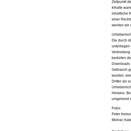
Zeitpunkt d
Inhalte war
inhaltliche 
einer Recht
werden wir 
Urheberrech
Die durch di
unterliegen
Verbreitung
bedürfen der
Downloads u
Gebrauch ges
wurden, wer
Dritter als 
Urheberrech
Hinweis. Be
umgehend e
Fotos
Peter Asmus
Molnar, Kat