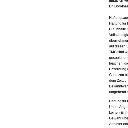
Inhaltlich V
Dr. Dorothe
Haftungsau
Haftung für 
Die Inhalte 
Vollständigk
übernehmen.
auf diesen 
TMG sind wir
gespeichert
forschen, di
Entfernung 
Gesetzen bl
dem Zeitpun
Bekanntwerd
umgehend e
Haftung für 
Unser Angebo
keinen Einf
Gewähr übern
Anbieter ode