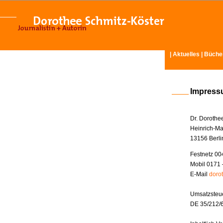
|
Aktuelles
|
Büche
Impres
Dr. Dorothe
Heinrich-Ma
13156 Berli
Festnetz 00
Mobil 0171 
E-Mail
doro
Umsatzsteue
DE 35/212/