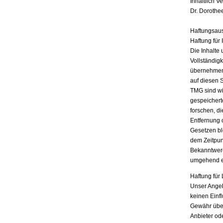
Inhaltlich V
Dr. Dorothe
Haftungsau
Haftung für 
Die Inhalte 
Vollständigk
übernehmen.
auf diesen 
TMG sind wir
gespeichert
forschen, di
Entfernung 
Gesetzen bl
dem Zeitpun
Bekanntwerd
umgehend e
Haftung für 
Unser Angebo
keinen Einf
Gewähr übern
Anbieter ode