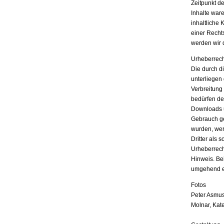
Zeitpunkt d
Inhalte war
inhaltliche 
einer Recht
werden wir 
Urheberrech
Die durch di
unterliegen
Verbreitung
bedürfen der
Downloads u
Gebrauch ges
wurden, wer
Dritter als 
Urheberrech
Hinweis. Be
umgehend e
Fotos
Peter Asmus
Molnar, Kat