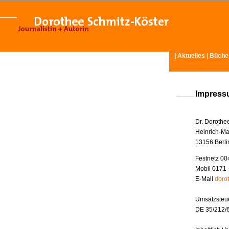
|
Aktuelles
|
Büche
Impres
Dr. Dorothe
Heinrich-Ma
13156 Berli
Festnetz 00
Mobil 0171 
E-Mail
doro
Umsatzsteue
DE 35/212/