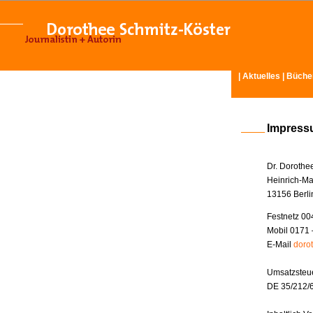
|
Aktuelles
|
Büche
Impres
Dr. Dorothe
Heinrich-Ma
13156 Berli
Festnetz 00
Mobil 0171 
E-Mail
doro
Umsatzsteue
DE 35/212/