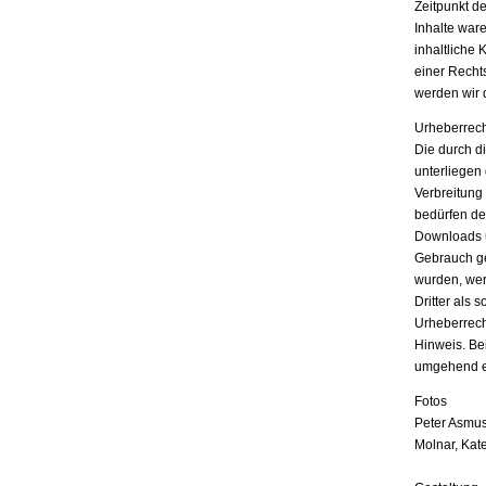
Zeitpunkt d
Inhalte war
inhaltliche 
einer Recht
werden wir 
Urheberrech
Die durch di
unterliegen
Verbreitung
bedürfen der
Downloads u
Gebrauch ges
wurden, wer
Dritter als 
Urheberrech
Hinweis. Be
umgehend e
Fotos
Peter Asmus
Molnar, Kat