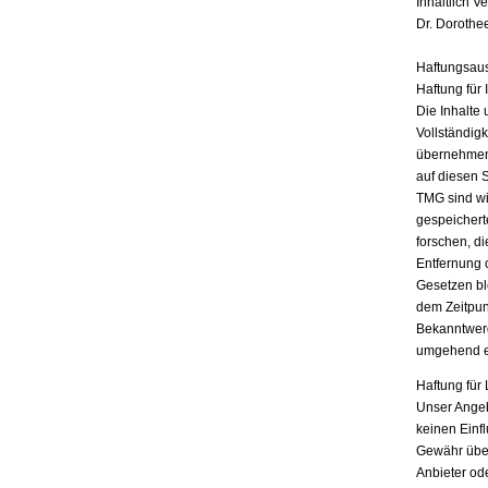
Inhaltlich V
Dr. Dorothe
Haftungsau
Haftung für 
Die Inhalte 
Vollständigk
übernehmen.
auf diesen 
TMG sind wir
gespeichert
forschen, di
Entfernung 
Gesetzen bl
dem Zeitpun
Bekanntwerd
umgehend e
Haftung für 
Unser Angebo
keinen Einf
Gewähr übern
Anbieter ode