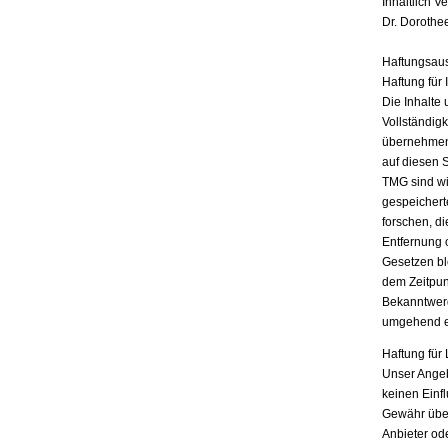
Inhaltlich V
Dr. Dorothe
Haftungsau
Haftung für 
Die Inhalte 
Vollständigk
übernehmen.
auf diesen 
TMG sind wir
gespeichert
forschen, di
Entfernung 
Gesetzen bl
dem Zeitpun
Bekanntwerd
umgehend e
Haftung für 
Unser Angebo
keinen Einf
Gewähr übern
Anbieter ode