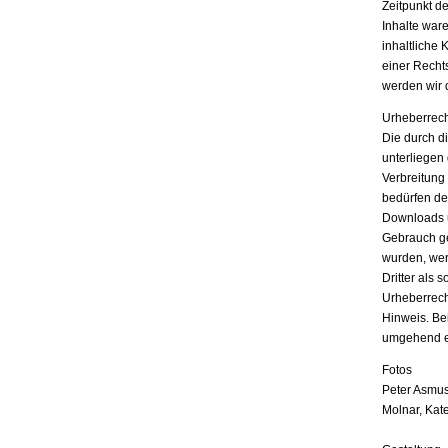
Zeitpunkt d
Inhalte war
inhaltliche 
einer Recht
werden wir 
Urheberrech
Die durch di
unterliegen
Verbreitung
bedürfen der
Downloads u
Gebrauch ges
wurden, wer
Dritter als 
Urheberrech
Hinweis. Be
umgehend e
Fotos
Peter Asmus
Molnar, Kat