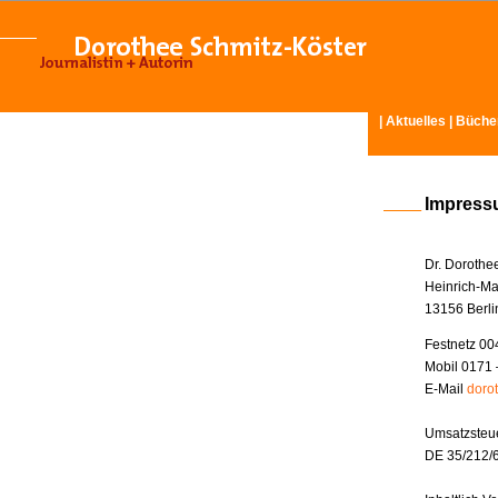
|
Aktuelles
|
Büche
Impres
Dr. Dorothe
Heinrich-Ma
13156 Berli
Festnetz 00
Mobil 0171 
E-Mail
doro
Umsatzsteue
DE 35/212/