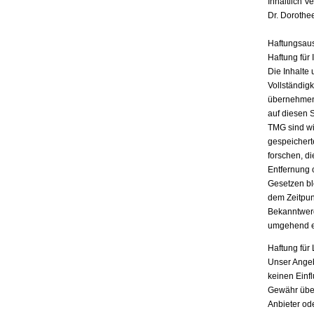
Inhaltlich V
Dr. Dorothe
Haftungsau
Haftung für 
Die Inhalte 
Vollständigk
übernehmen.
auf diesen 
TMG sind wir
gespeichert
forschen, di
Entfernung 
Gesetzen bl
dem Zeitpun
Bekanntwerd
umgehend e
Haftung für 
Unser Angebo
keinen Einf
Gewähr übern
Anbieter ode