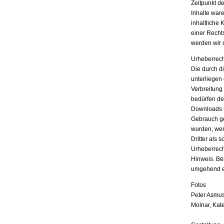
Zeitpunkt d
Inhalte war
inhaltliche 
einer Recht
werden wir 
Urheberrech
Die durch di
unterliegen
Verbreitung
bedürfen der
Downloads u
Gebrauch ges
wurden, wer
Dritter als 
Urheberrech
Hinweis. Be
umgehend e
Fotos
Peter Asmus
Molnar, Kat