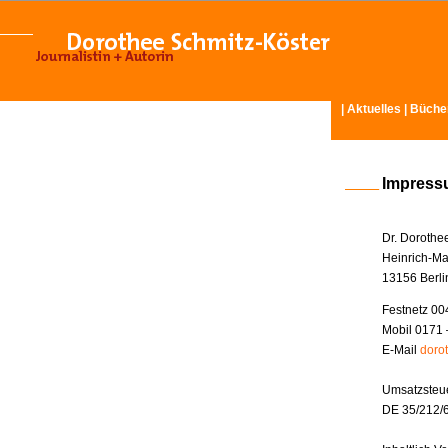
|
Aktuelles
|
Büche
Impres
Dr. Dorothe
Heinrich-Ma
13156 Berli
Festnetz 00
Mobil 0171 
E-Mail
doro
Umsatzsteue
DE 35/212/