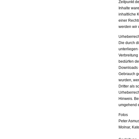
Zeitpunkt d
Inhalte war
inhaltliche 
einer Recht
werden wir 
Urheberrech
Die durch di
unterliegen
Verbreitung
bedürfen der
Downloads u
Gebrauch ges
wurden, wer
Dritter als 
Urheberrech
Hinweis. Be
umgehend e
Fotos
Peter Asmus
Molnar, Kat