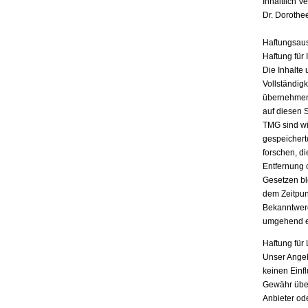
Inhaltlich V
Dr. Dorothe
Haftungsau
Haftung für 
Die Inhalte 
Vollständigk
übernehmen.
auf diesen 
TMG sind wir
gespeichert
forschen, di
Entfernung 
Gesetzen bl
dem Zeitpun
Bekanntwerd
umgehend e
Haftung für 
Unser Angebo
keinen Einf
Gewähr übern
Anbieter ode