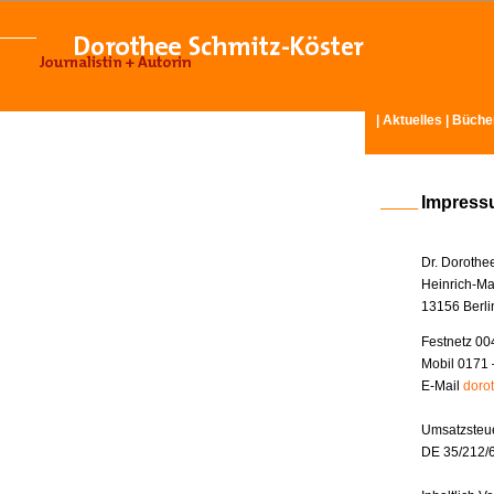
|
Aktuelles
|
Büche
Impres
Dr. Dorothe
Heinrich-Ma
13156 Berli
Festnetz 00
Mobil 0171 
E-Mail
doro
Umsatzsteue
DE 35/212/