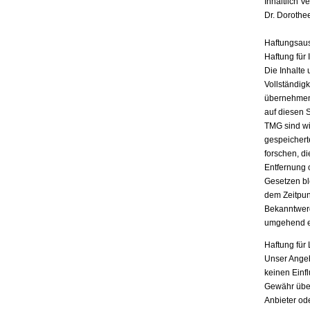
Inhaltlich V
Dr. Dorothe
Haftungsau
Haftung für 
Die Inhalte 
Vollständigk
übernehmen.
auf diesen 
TMG sind wir
gespeichert
forschen, di
Entfernung 
Gesetzen bl
dem Zeitpun
Bekanntwerd
umgehend e
Haftung für 
Unser Angebo
keinen Einf
Gewähr übern
Anbieter ode