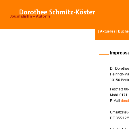
|
Aktuelles
|
Büche
Impres
Dr. Dorothe
Heinrich-Ma
13156 Berli
Festnetz 00
Mobil 0171 
E-Mail
doro
Umsatzsteue
DE 35/212/