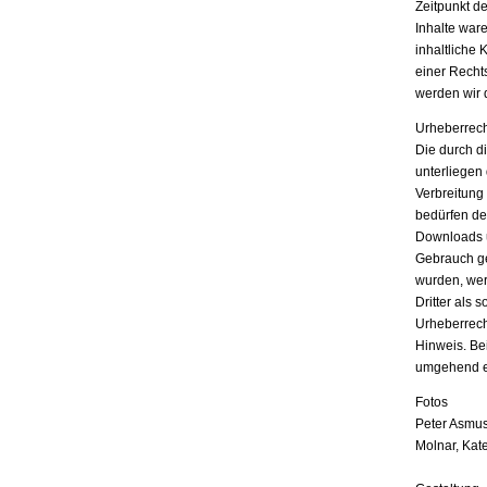
Zeitpunkt d
Inhalte war
inhaltliche 
einer Recht
werden wir 
Urheberrech
Die durch di
unterliegen
Verbreitung
bedürfen der
Downloads u
Gebrauch ges
wurden, wer
Dritter als 
Urheberrech
Hinweis. Be
umgehend e
Fotos
Peter Asmus
Molnar, Kat