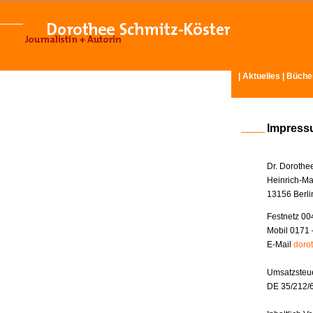
|
Aktuelles
|
Büche
Impres
Dr. Dorothe
Heinrich-Ma
13156 Berli
Festnetz 00
Mobil 0171 
E-Mail
doro
Umsatzsteue
DE 35/212/