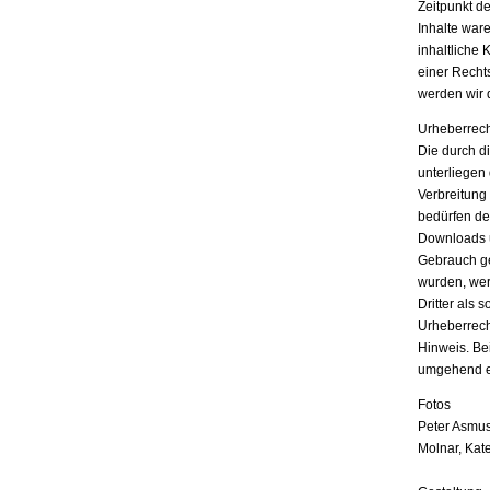
Zeitpunkt d
Inhalte war
inhaltliche 
einer Recht
werden wir 
Urheberrech
Die durch di
unterliegen
Verbreitung
bedürfen der
Downloads u
Gebrauch ges
wurden, wer
Dritter als 
Urheberrech
Hinweis. Be
umgehend e
Fotos
Peter Asmus
Molnar, Kat