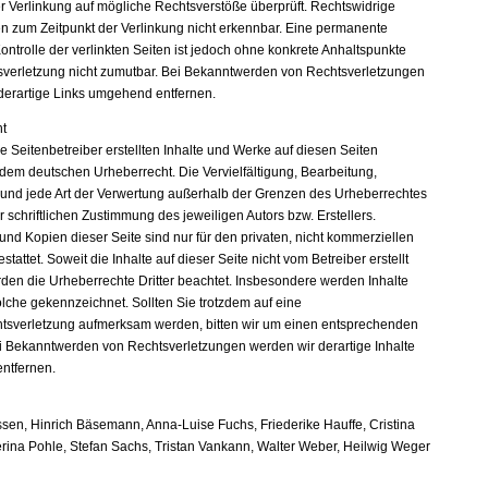
er Verlinkung auf mögliche Rechtsverstöße überprüft. Rechtswidrige
en zum Zeitpunkt der Verlinkung nicht erkennbar. Eine permanente
Kontrolle der verlinkten Seiten ist jedoch ohne konkrete Anhaltspunkte
sverletzung nicht zumutbar. Bei Bekanntwerden von Rechtsverletzungen
derartige Links umgehend entfernen.
t
e Seitenbetreiber erstellten Inhalte und Werke auf diesen Seiten
 dem deutschen Urheberrecht. Die Vervielfältigung, Bearbeitung,
 und jede Art der Verwertung außerhalb der Grenzen des Urheberrechtes
 schriftlichen Zustimmung des jeweiligen Autors bzw. Erstellers.
nd Kopien dieser Seite sind nur für den privaten, nicht kommerziellen
tattet. Soweit die Inhalte auf dieser Seite nicht vom Betreiber erstellt
den die Urheberrechte Dritter beachtet. Insbesondere werden Inhalte
solche gekennzeichnet. Sollten Sie trotzdem auf eine
tsverletzung aufmerksam werden, bitten wir um einen entsprechenden
i Bekanntwerden von Rechtsverletzungen werden wir derartige Inhalte
ntfernen.
sen, Hinrich Bäsemann, Anna-Luise Fuchs, Friederike Hauffe, Cristina
erina Pohle, Stefan Sachs, Tristan Vankann, Walter Weber, Heilwig Weger