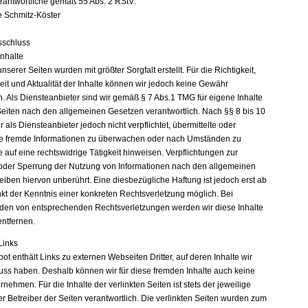
erantwortliche gemäß 55 Abs. 2 RStV:
e Schmitz-Köster
sschluss
Inhalte
unserer Seiten wurden mit größter Sorgfalt erstellt. Für die Richtigkeit,
eit und Aktualität der Inhalte können wir jedoch keine Gewähr
 Als Diensteanbieter sind wir gemäß § 7 Abs.1 TMG für eigene Inhalte
Seiten nach den allgemeinen Gesetzen verantwortlich. Nach §§ 8 bis 10
 als Diensteanbieter jedoch nicht verpflichtet, übermittelte oder
e fremde Informationen zu überwachen oder nach Umständen zu
e auf eine rechtswidrige Tätigkeit hinweisen. Verpflichtungen zur
oder Sperrung der Nutzung von Informationen nach den allgemeinen
eiben hiervon unberührt. Eine diesbezügliche Haftung ist jedoch erst ab
kt der Kenntnis einer konkreten Rechtsverletzung möglich. Bei
en von entsprechenden Rechtsverletzungen werden wir diese Inhalte
ntfernen.
Links
t enthält Links zu externen Webseiten Dritter, auf deren Inhalte wir
luss haben. Deshalb können wir für diese fremden Inhalte auch keine
ehmen. Für die Inhalte der verlinkten Seiten ist stets der jeweilige
r Betreiber der Seiten verantwortlich. Die verlinkten Seiten wurden zum