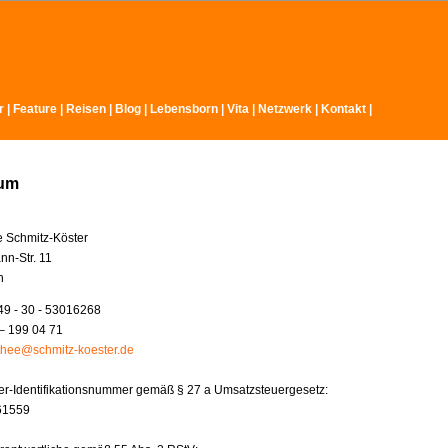
r
|
Feature
|
Reisen
|
Blog
|
Lebensborn
|
Vita
|
Netzwerk
|
Kontakt
|
sum
e Schmitz-Köster
nn-Str. 11
n
49 - 30 - 53016268
– 199 04 71
thee@schmitz-koester.de
r-Identifikationsnummer gemäß § 27 a Umsatzsteuergesetz:
61559