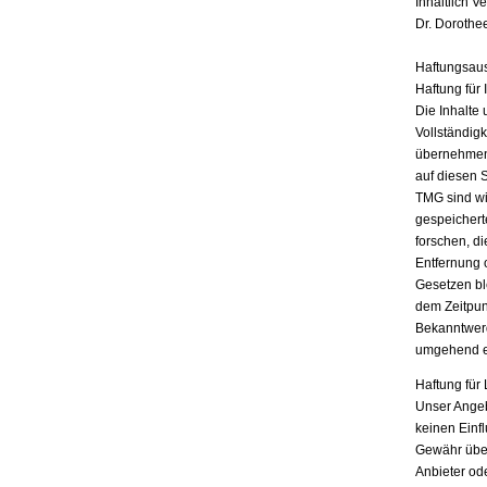
Inhaltlich V
Dr. Dorothe
Haftungsau
Haftung für 
Die Inhalte 
Vollständigk
übernehmen.
auf diesen 
TMG sind wir
gespeichert
forschen, di
Entfernung 
Gesetzen bl
dem Zeitpun
Bekanntwerd
umgehend e
Haftung für 
Unser Angebo
keinen Einf
Gewähr übern
Anbieter ode