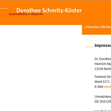
|
Aktuelles
|
Büche
Impres
Dr. Dorothe
Heinrich-Ma
13156 Berli
Festnetz 00
Mobil 0171 
E-Mail
doro
Umsatzsteue
DE 35/212/