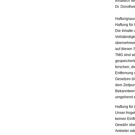
Inhaltlich V
Dr. Dorothe
Haftungsau
Haftung für 
Die Inhalte 
Vollständigk
übernehmen.
auf diesen 
TMG sind wir
gespeichert
forschen, di
Entfernung 
Gesetzen bl
dem Zeitpun
Bekanntwerd
umgehend e
Haftung für 
Unser Angebo
keinen Einf
Gewähr übern
Anbieter ode