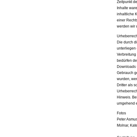
Zeitpunkt d
Inhalte war
inhaltliche 
einer Recht
werden wir 
Urheberrech
Die durch di
unterliegen
Verbreitung
bedürfen der
Downloads u
Gebrauch ges
wurden, wer
Dritter als 
Urheberrech
Hinweis. Be
umgehend e
Fotos
Peter Asmus
Molnar, Kat