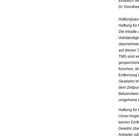
Inhaltlich V
Dr. Dorothe
Haftungsau
Haftung für 
Die Inhalte 
Vollständigk
übernehmen.
auf diesen 
TMG sind wir
gespeichert
forschen, di
Entfernung 
Gesetzen bl
dem Zeitpun
Bekanntwerd
umgehend e
Haftung für 
Unser Angebo
keinen Einf
Gewähr übern
Anbieter ode