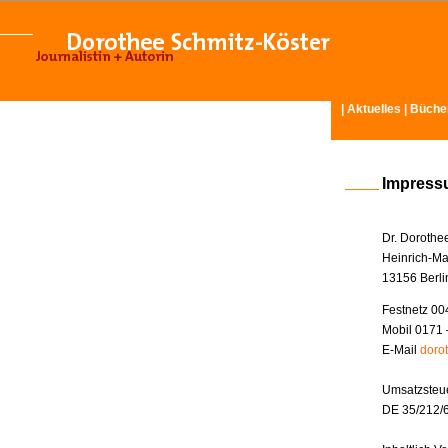
|
Aktuelles
|
Büche
Impres
Dr. Dorothe
Heinrich-Ma
13156 Berli
Festnetz 00
Mobil 0171 
E-Mail
doro
Umsatzsteue
DE 35/212/