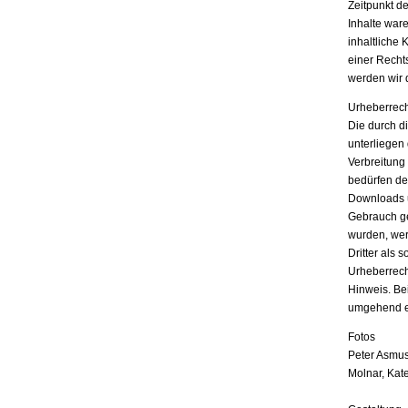
Zeitpunkt d
Inhalte war
inhaltliche 
einer Recht
werden wir 
Urheberrech
Die durch di
unterliegen
Verbreitung
bedürfen der
Downloads u
Gebrauch ges
wurden, wer
Dritter als 
Urheberrech
Hinweis. Be
umgehend e
Fotos
Peter Asmus
Molnar, Kat