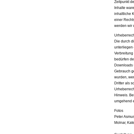
Zeitpunkt d
Inhalte war
inhaltliche 
einer Recht
werden wir 
Urheberrech
Die durch di
unterliegen
Verbreitung
bedürfen der
Downloads u
Gebrauch ges
wurden, wer
Dritter als 
Urheberrech
Hinweis. Be
umgehend e
Fotos
Peter Asmus
Molnar, Kat