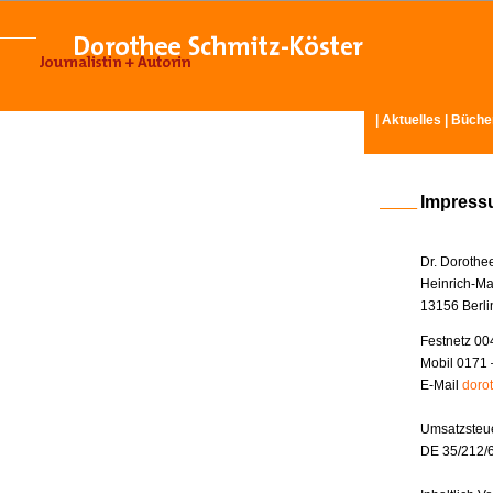
|
Aktuelles
|
Büche
Impres
Dr. Dorothe
Heinrich-Ma
13156 Berli
Festnetz 00
Mobil 0171 
E-Mail
doro
Umsatzsteue
DE 35/212/