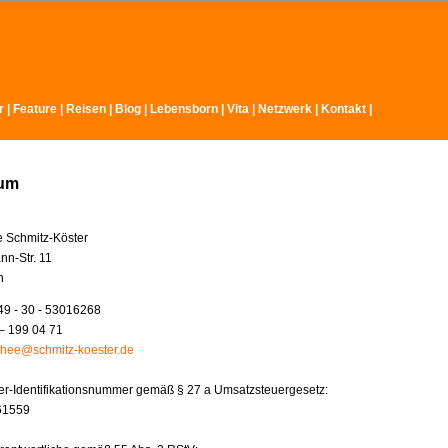
r
|
Feature
|
Reisen
|
Blog
|
Lebensborn
|
Vita
|
Netzwerk
|
Kontakt
|
sum
e Schmitz-Köster
nn-Str. 11
n
49 - 30 - 53016268
– 199 04 71
thee@schmitz-koester.de
r-Identifikationsnummer gemäß § 27 a Umsatzsteuergesetz:
61559