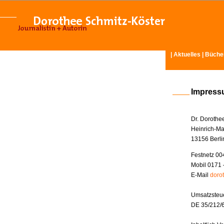
|
Aktuelles
|
Büche
Impres
Dr. Dorothe
Heinrich-Ma
13156 Berli
Festnetz 00
Mobil 0171 
E-Mail
doro
Umsatzsteue
DE 35/212/