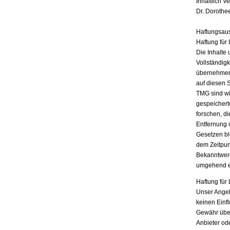
Inhaltlich V
Dr. Dorothe
Haftungsau
Haftung für 
Die Inhalte 
Vollständigk
übernehmen.
auf diesen 
TMG sind wir
gespeichert
forschen, di
Entfernung 
Gesetzen bl
dem Zeitpun
Bekanntwerd
umgehend e
Haftung für 
Unser Angebo
keinen Einf
Gewähr übern
Anbieter ode