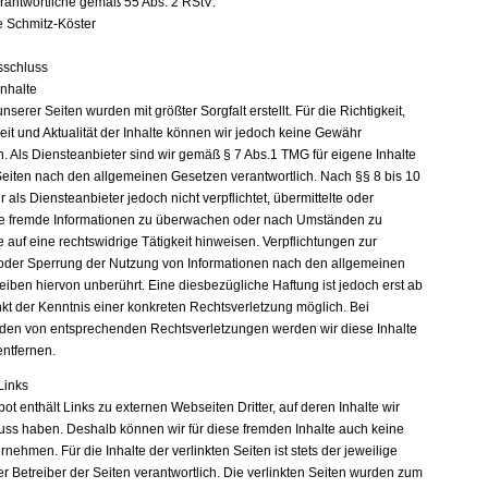
erantwortliche gemäß 55 Abs. 2 RStV:
e Schmitz-Köster
sschluss
Inhalte
unserer Seiten wurden mit größter Sorgfalt erstellt. Für die Richtigkeit,
eit und Aktualität der Inhalte können wir jedoch keine Gewähr
 Als Diensteanbieter sind wir gemäß § 7 Abs.1 TMG für eigene Inhalte
Seiten nach den allgemeinen Gesetzen verantwortlich. Nach §§ 8 bis 10
 als Diensteanbieter jedoch nicht verpflichtet, übermittelte oder
e fremde Informationen zu überwachen oder nach Umständen zu
e auf eine rechtswidrige Tätigkeit hinweisen. Verpflichtungen zur
oder Sperrung der Nutzung von Informationen nach den allgemeinen
eiben hiervon unberührt. Eine diesbezügliche Haftung ist jedoch erst ab
kt der Kenntnis einer konkreten Rechtsverletzung möglich. Bei
en von entsprechenden Rechtsverletzungen werden wir diese Inhalte
ntfernen.
Links
t enthält Links zu externen Webseiten Dritter, auf deren Inhalte wir
luss haben. Deshalb können wir für diese fremden Inhalte auch keine
ehmen. Für die Inhalte der verlinkten Seiten ist stets der jeweilige
r Betreiber der Seiten verantwortlich. Die verlinkten Seiten wurden zum