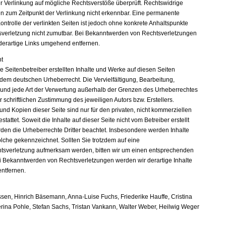
er Verlinkung auf mögliche Rechtsverstöße überprüft. Rechtswidrige
en zum Zeitpunkt der Verlinkung nicht erkennbar. Eine permanente
Kontrolle der verlinkten Seiten ist jedoch ohne konkrete Anhaltspunkte
sverletzung nicht zumutbar. Bei Bekanntwerden von Rechtsverletzungen
derartige Links umgehend entfernen.
t
e Seitenbetreiber erstellten Inhalte und Werke auf diesen Seiten
 dem deutschen Urheberrecht. Die Vervielfältigung, Bearbeitung,
 und jede Art der Verwertung außerhalb der Grenzen des Urheberrechtes
 schriftlichen Zustimmung des jeweiligen Autors bzw. Erstellers.
nd Kopien dieser Seite sind nur für den privaten, nicht kommerziellen
tattet. Soweit die Inhalte auf dieser Seite nicht vom Betreiber erstellt
den die Urheberrechte Dritter beachtet. Insbesondere werden Inhalte
solche gekennzeichnet. Sollten Sie trotzdem auf eine
tsverletzung aufmerksam werden, bitten wir um einen entsprechenden
i Bekanntwerden von Rechtsverletzungen werden wir derartige Inhalte
ntfernen.
sen, Hinrich Bäsemann, Anna-Luise Fuchs, Friederike Hauffe, Cristina
erina Pohle, Stefan Sachs, Tristan Vankann, Walter Weber, Heilwig Weger