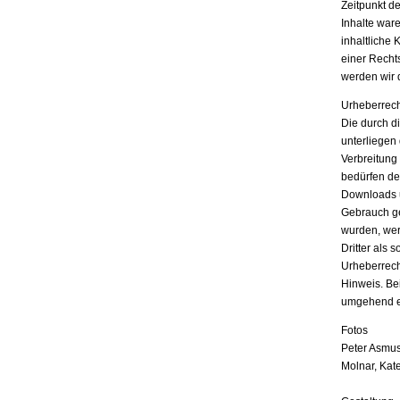
Zeitpunkt d
Inhalte war
inhaltliche 
einer Recht
werden wir 
Urheberrech
Die durch di
unterliegen
Verbreitung
bedürfen der
Downloads u
Gebrauch ges
wurden, wer
Dritter als 
Urheberrech
Hinweis. Be
umgehend e
Fotos
Peter Asmus
Molnar, Kat