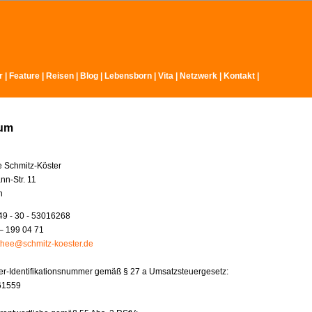
r
|
Feature
|
Reisen
|
Blog
|
Lebensborn
|
Vita
|
Netzwerk
|
Kontakt
|
sum
e Schmitz-Köster
nn-Str. 11
n
49 - 30 - 53016268
– 199 04 71
thee@schmitz-koester.de
r-Identifikationsnummer gemäß § 27 a Umsatzsteuergesetz:
61559