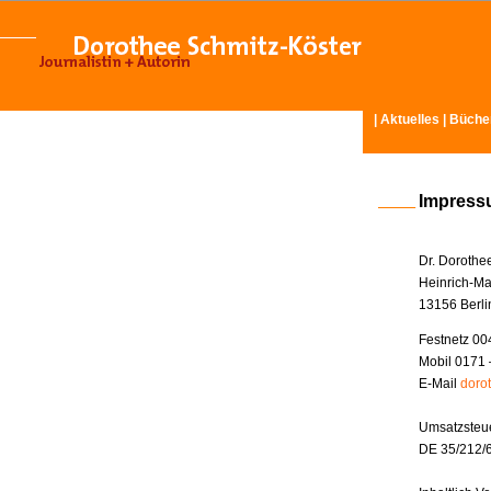
|
Aktuelles
|
Büche
Impres
Dr. Dorothe
Heinrich-Ma
13156 Berli
Festnetz 00
Mobil 0171 
E-Mail
doro
Umsatzsteue
DE 35/212/