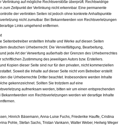
er Verlinkung auf mögliche Rechtsverstöße überprüft. Rechtswidrige
en zum Zeitpunkt der Verlinkung nicht erkennbar. Eine permanente
Kontrolle der verlinkten Seiten ist jedoch ohne konkrete Anhaltspunkte
sverletzung nicht zumutbar. Bei Bekanntwerden von Rechtsverletzungen
derartige Links umgehend entfernen.
t
e Seitenbetreiber erstellten Inhalte und Werke auf diesen Seiten
 dem deutschen Urheberrecht. Die Vervielfältigung, Bearbeitung,
 und jede Art der Verwertung außerhalb der Grenzen des Urheberrechtes
 schriftlichen Zustimmung des jeweiligen Autors bzw. Erstellers.
nd Kopien dieser Seite sind nur für den privaten, nicht kommerziellen
tattet. Soweit die Inhalte auf dieser Seite nicht vom Betreiber erstellt
den die Urheberrechte Dritter beachtet. Insbesondere werden Inhalte
solche gekennzeichnet. Sollten Sie trotzdem auf eine
tsverletzung aufmerksam werden, bitten wir um einen entsprechenden
i Bekanntwerden von Rechtsverletzungen werden wir derartige Inhalte
ntfernen.
sen, Hinrich Bäsemann, Anna-Luise Fuchs, Friederike Hauffe, Cristina
erina Pohle, Stefan Sachs, Tristan Vankann, Walter Weber, Heilwig Weger