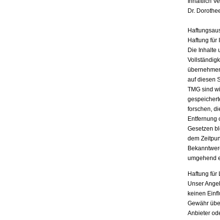
Inhaltlich V
Dr. Dorothe
Haftungsau
Haftung für 
Die Inhalte 
Vollständigk
übernehmen.
auf diesen 
TMG sind wir
gespeichert
forschen, di
Entfernung 
Gesetzen bl
dem Zeitpun
Bekanntwerd
umgehend e
Haftung für 
Unser Angebo
keinen Einf
Gewähr übern
Anbieter ode