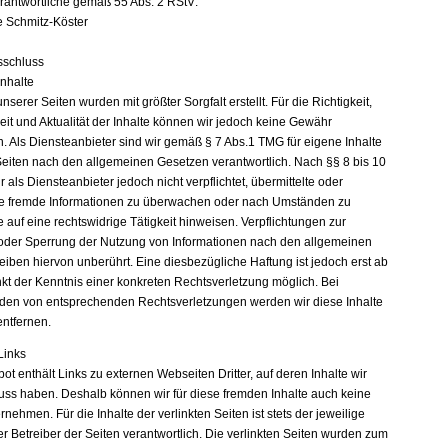
erantwortliche gemäß 55 Abs. 2 RStV:
e Schmitz-Köster
sschluss
Inhalte
unserer Seiten wurden mit größter Sorgfalt erstellt. Für die Richtigkeit,
eit und Aktualität der Inhalte können wir jedoch keine Gewähr
 Als Diensteanbieter sind wir gemäß § 7 Abs.1 TMG für eigene Inhalte
Seiten nach den allgemeinen Gesetzen verantwortlich. Nach §§ 8 bis 10
 als Diensteanbieter jedoch nicht verpflichtet, übermittelte oder
e fremde Informationen zu überwachen oder nach Umständen zu
e auf eine rechtswidrige Tätigkeit hinweisen. Verpflichtungen zur
oder Sperrung der Nutzung von Informationen nach den allgemeinen
eiben hiervon unberührt. Eine diesbezügliche Haftung ist jedoch erst ab
kt der Kenntnis einer konkreten Rechtsverletzung möglich. Bei
en von entsprechenden Rechtsverletzungen werden wir diese Inhalte
ntfernen.
Links
t enthält Links zu externen Webseiten Dritter, auf deren Inhalte wir
luss haben. Deshalb können wir für diese fremden Inhalte auch keine
ehmen. Für die Inhalte der verlinkten Seiten ist stets der jeweilige
r Betreiber der Seiten verantwortlich. Die verlinkten Seiten wurden zum