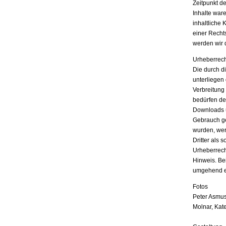
Zeitpunkt d
Inhalte war
inhaltliche 
einer Recht
werden wir 
Urheberrech
Die durch di
unterliegen
Verbreitung
bedürfen der
Downloads u
Gebrauch ges
wurden, wer
Dritter als 
Urheberrech
Hinweis. Be
umgehend e
Fotos
Peter Asmus
Molnar, Kat