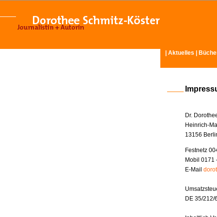
|
Aktuelles
|
Büche
Impres
Dr. Dorothe
Heinrich-Ma
13156 Berli
Festnetz 00
Mobil 0171 
E-Mail
doro
Umsatzsteue
DE 35/212/