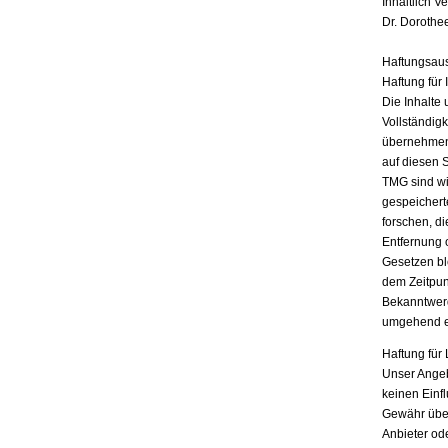
Inhaltlich V
Dr. Dorothe
Haftungsau
Haftung für 
Die Inhalte 
Vollständigk
übernehmen.
auf diesen 
TMG sind wir
gespeichert
forschen, di
Entfernung 
Gesetzen bl
dem Zeitpun
Bekanntwerd
umgehend e
Haftung für 
Unser Angebo
keinen Einf
Gewähr übern
Anbieter ode