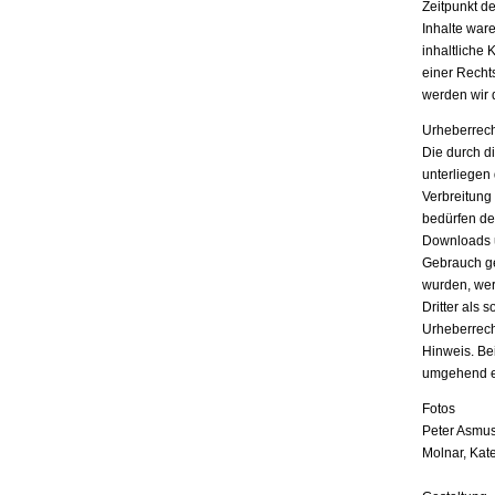
Zeitpunkt d
Inhalte war
inhaltliche 
einer Recht
werden wir 
Urheberrech
Die durch di
unterliegen
Verbreitung
bedürfen der
Downloads u
Gebrauch ges
wurden, wer
Dritter als 
Urheberrech
Hinweis. Be
umgehend e
Fotos
Peter Asmus
Molnar, Kat