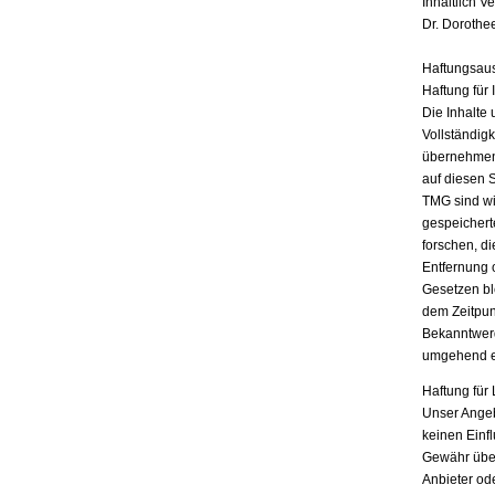
Inhaltlich V
Dr. Dorothe
Haftungsau
Haftung für 
Die Inhalte 
Vollständigk
übernehmen.
auf diesen 
TMG sind wir
gespeichert
forschen, di
Entfernung 
Gesetzen bl
dem Zeitpun
Bekanntwerd
umgehend e
Haftung für 
Unser Angebo
keinen Einf
Gewähr übern
Anbieter ode