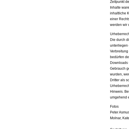
Zeitpunkt d
Inhalte war
inhaltliche 
einer Recht
werden wir 
Urheberrech
Die durch di
unterliegen
Verbreitung
bedürfen der
Downloads u
Gebrauch ges
wurden, wer
Dritter als 
Urheberrech
Hinweis. Be
umgehend e
Fotos
Peter Asmus
Molnar, Kat