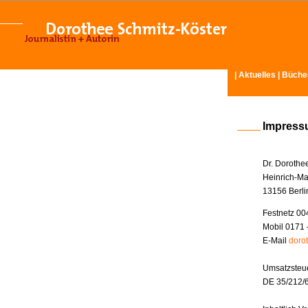
|
Aktuelles
|
Büche
Impres
Dr. Dorothe
Heinrich-Ma
13156 Berli
Festnetz 00
Mobil 0171 
E-Mail
doro
Umsatzsteue
DE 35/212/