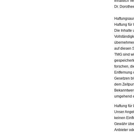
Inhaltlich V
Dr. Dorothe
Haftungsau
Haftung für 
Die Inhalte 
Vollständigk
übernehmen.
auf diesen 
TMG sind wir
gespeichert
forschen, di
Entfernung 
Gesetzen bl
dem Zeitpun
Bekanntwerd
umgehend e
Haftung für 
Unser Angebo
keinen Einf
Gewähr übern
Anbieter ode