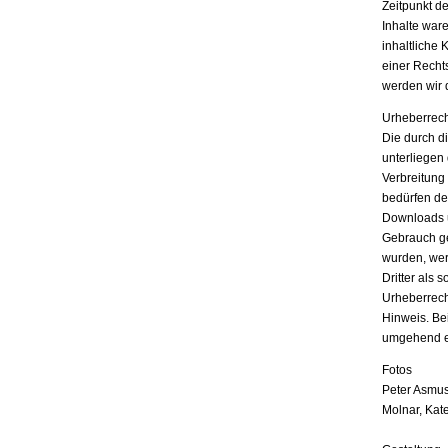
Zeitpunkt d
Inhalte war
inhaltliche 
einer Recht
werden wir 
Urheberrech
Die durch di
unterliegen
Verbreitung
bedürfen der
Downloads u
Gebrauch ges
wurden, wer
Dritter als 
Urheberrech
Hinweis. Be
umgehend e
Fotos
Peter Asmus
Molnar, Kat