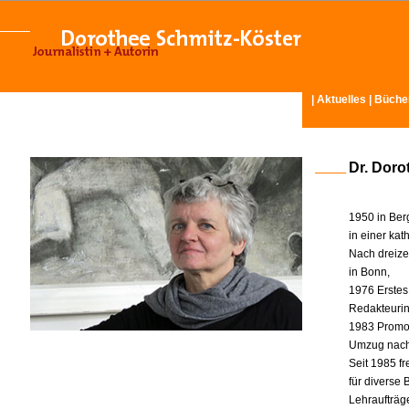
|
Aktuelles
|
Büche
Dr. Doro
1950 in Ber
in einer ka
Nach dreize
in Bonn,
1976 Erstes
Redakteurin 
1983 Promot
Umzug nach
Seit 1985 fr
für diverse
Lehraufträg