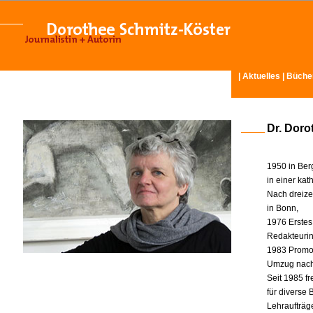
|
Aktuelles
|
Büche
Dr. Doro
1950 in Ber
in einer ka
Nach dreize
in Bonn,
1976 Erstes
Redakteurin 
1983 Promot
Umzug nach
Seit 1985 fr
für diverse
Lehraufträg