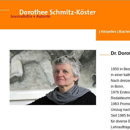
|
Aktuelles
|
Büche
Dr. Doro
1950 in Ber
in einer ka
Nach dreize
in Bonn,
1976 Erstes
Redakteurin 
1983 Promot
Umzug nach
Seit 1985 fr
für diverse
Lehraufträg